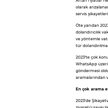
Artan fiyatlar n
olarak arızalanan
servis şikayetler
Öte yandan 2023
dolandırıcılık va
ve yöntemle vat
tür dolandırılma
2023'te çok konu
WhatsApp üzeri
göndermesi oldu.
aramalarından ve
En çok arama e-t
2023'de Şikayetv
ziyaretçi sayısı 