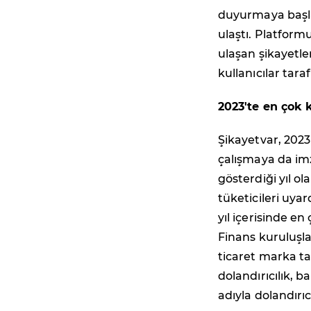
duyurmaya başlad
ulaştı. Platform
ulaşan şikayetler
kullanıcılar taraf
2023'te en çok k
Şikayetvar, 2023
çalışmaya da imza
gösterdiği yıl ol
tüketicileri uya
yıl içerisinde en 
Finans kuruluşlar
ticaret marka tak
dolandırıcılık, b
adıyla dolandırıc