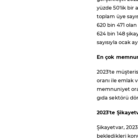
yüzde 50'lik bir 
toplam üye sayıs
620 bin 471 olan
624 bin 148 şikay
sayısıyla ocak a
En çok memnuni
2023'te müşteri
oranı ile emlak 
memnuniyet oranı
gıda sektörü dör
2023'te Şikayetv
Şikayetvar, 2023'
bekledikleri kon