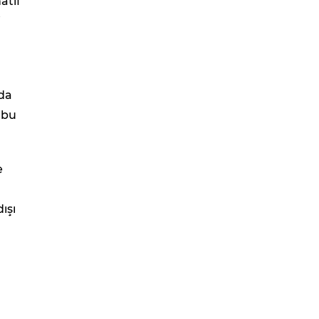
atif
i
mda
 bu
e
ışı