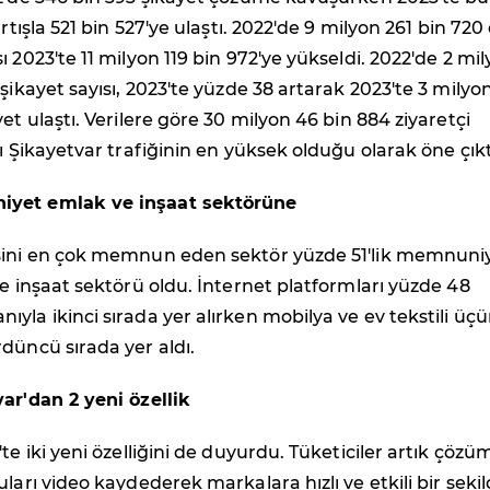
artışla 521 bin 527'ye ulaştı. 2022'de 9 milyon 261 bin 720
ı 2023'te 11 milyon 119 bin 972'ye yükseldi. 2022'de 2 mi
 şikayet sayısı, 2023'te yüzde 38 artarak 2023'te 3 milyo
et ulaştı. Verilere göre 30 milyon 46 bin 884 ziyaretçi
yı Şikayetvar trafiğinin en yüksek olduğu olarak öne çıkt
yet emlak ve inşaat sektörüne
sini en çok memnun eden sektör yüzde 51'lik memnuni
ve inşaat sektörü oldu. İnternet platformları yüzde 48
yla ikinci sırada yer alırken mobilya ve ev tekstili üç
düncü sırada yer aldı.
ar'dan 2 yeni özellik
te iki yeni özelliğini de duyurdu. Tüketiciler artık çözü
uları video kaydederek markalara hızlı ve etkili bir şeki