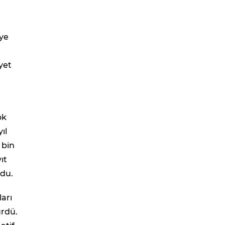
iye
yet
ok
ıl
 bin
ıt
ldu.
ları
ürdü.