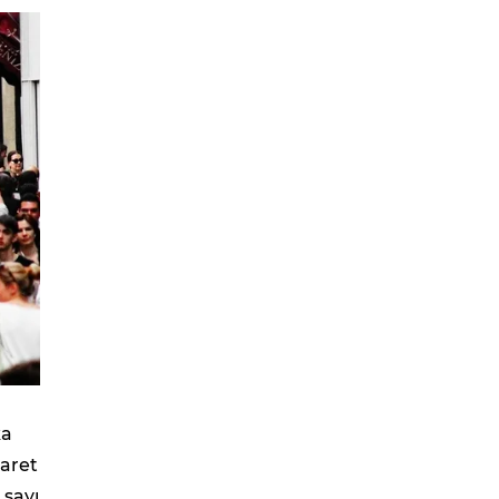
ka
yaret
 sayı