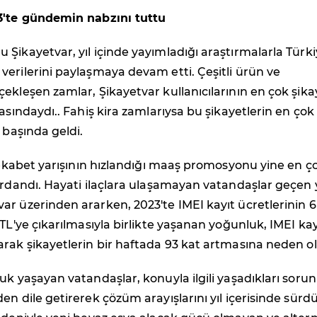
3'te gündemin nabzını tuttu
Şikayetvar, yıl içinde yayımladığı araştırmalarla Türk
erilerini paylaşmaya devam etti. Çeşitli ürün ve
ekleşen zamlar, Şikayetvar kullanıcılarının en çok şika
rasındaydı.. Fahiş kira zamlarıysa bu şikayetlerin en çok
 başında geldi.
 rekabet yarışının hızlandığı maaş promosyonu yine en ç
ardandı. Hayati ilaçlara ulaşamayan vatandaşlar geçen y
r üzerinden ararken, 2023'te IMEI kayıt ücretlerinin 6
 TL'ye çıkarılmasıyla birlikte yaşanan yoğunluk, IMEI kay
rak şikayetlerin bir haftada 93 kat artmasına neden o
uk yaşayan vatandaşlar, konuyla ilgili yaşadıkları sorun
en dile getirerek çözüm arayışlarını yıl içerisinde sürd