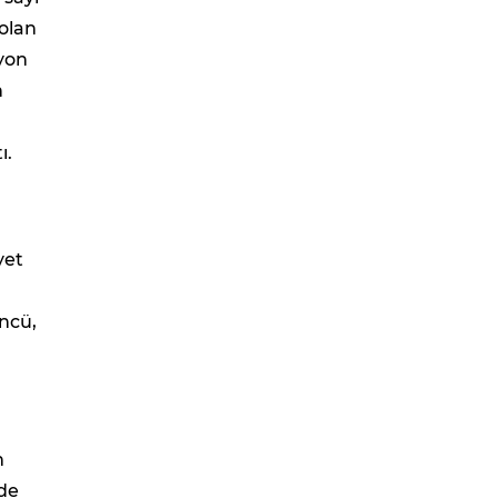
 olan
lyon
n
ı.
yet
üncü,
m
lde