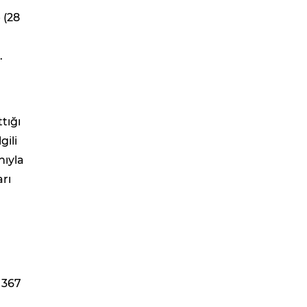
 (28
.
tığı
gili
nıyla
arı
 367