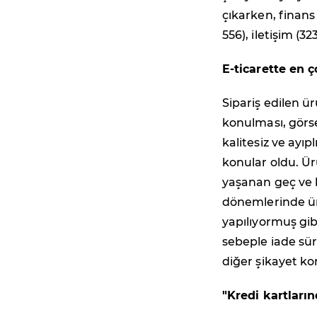
çıkarken, finans 
556), iletişim (3
E-ticarette en 
Sipariş edilen ü
konulması, görse
kalitesiz ve ayıp
konular oldu. Ü
yaşanan geç ve 
dönemlerinde ürü
yapılıyormuş gib
sebeple iade sü
diğer şikayet kon
"Kredi kartların