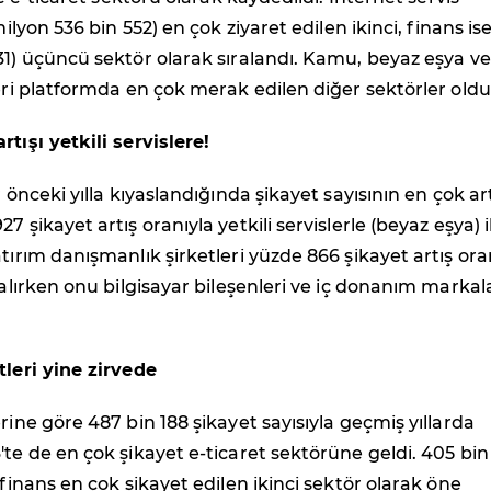
 milyon 536 bin 552) en çok ziyaret edilen ikinci, finans ise
31) üçüncü sektör olarak sıralandı. Kamu, beyaz eşya ve
leri platformda en çok merak edilen diğer sektörler oldu
rtışı yetkili servislere!
r önceki yılla kıyaslandığında şikayet sayısının en çok art
7 şikayet artış oranıyla yetkili servislerle (beyaz eşya) il
atırım danışmanlık şirketleri yüzde 866 şikayet artış ora
 alırken onu bilgisayar bileşenleri ve iç donanım markal
tleri yine zirvede
rine göre 487 bin 188 şikayet sayısıyla geçmiş yıllarda
'te de en çok şikayet e-ticaret sektörüne geldi. 405 bin
 finans en çok şikayet edilen ikinci sektör olarak öne