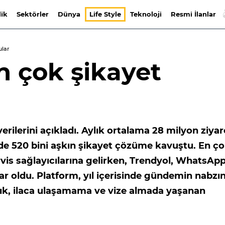
lik
Sektörler
Dünya
Life Style
Teknoloji
Resmi İlanlar
ular
en çok şikayet
rilerini açıkladı. Aylık ortalama 28 milyon ziyar
inde 520 bini aşkın şikayet çözüme kavuştu. En ç
ervis sağlayıcılarına gelirken, Trendyol, WhatsAp
 oldu. Platform, yıl içerisinde gündemin nabzın
cılık, ilaca ulaşamama ve vize almada yaşanan