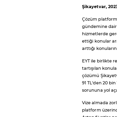
Şikayetvar, 202
Çözüm platformu 
gündemine dair v
hizmetlerde gerç
ettiği konular a
arttığı konuların
EYT ile birlikte
tartışılan konul
çözümü Şikayetva
91 TL'den 20 bin
sorununa yol aça
Vize almada zorl
platform üzerind