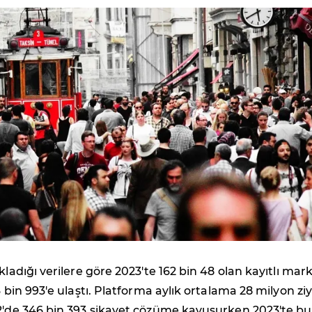
kladığı verilere göre 2023'te 162 bin 48 olan kayıtlı mar
3 bin 993'e ulaştı. Platforma aylık ortalama 28 milyon zi
2'de 346 bin 393 şikayet çözüme kavuşurken 2023'te bu