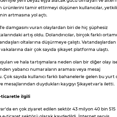
edeniyle yeni beyaz eşya alacak gücü olmayan ve altern
 ürünlerini tamir ettirmeyi düşünen kullanıcılar, yetkil
inin artmasına yol açtı.
'e damgasını vuran olaylardan biri de hiç şüphesiz
kalarındaki artış oldu. Dolandırıcılar, birçok farklı orta
andaşları oltalarına düşürmeye çalıştı. Vatandaşlardan
 vakalarına dair çok sayıda şikayet platforma ulaştı.
şulan ve hala tartışmalara neden olan bir diğer olay is
nden yabancı numaraların araması veya mesaj
 Çok sayıda kullanıcı farklı bahanelerle gelen bu yurt d
 mesajlarından duydukları kaygıyı Şikayetvar'a iletti.
icaretle ilgili
ar'da en çok ziyaret edilen sektör 43 milyon 40 bin 515
ile e-ticaret sektörü olarak kaydedildi. İnternet servis