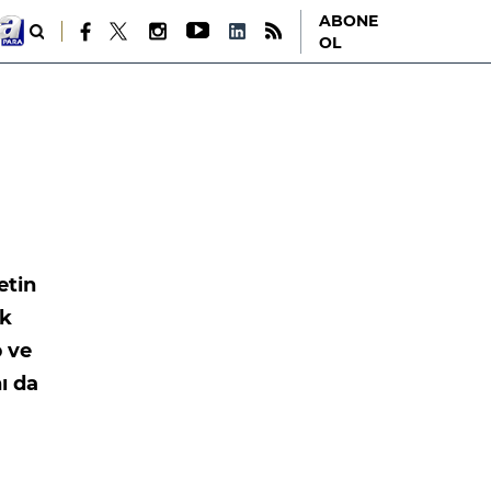
ABONE
OL
etin
ok
p ve
ı da