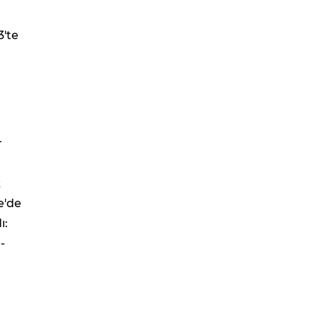
3'te
r
k
e'de
ı:
-