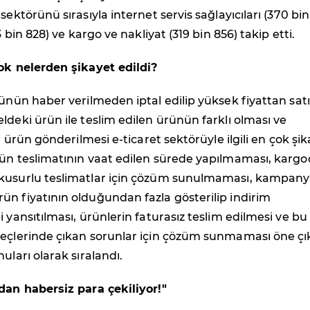
sektörünü sırasıyla internet servis sağlayıcıları (370 bin
23 bin 828) ve kargo ve nakliyat (319 bin 856) takip etti.
çok nelerden şikayet edildi?
rünün haber verilmeden iptal edilip yüksek fiyattan sat
ldeki ürün ile teslim edilen ürünün farklı olması ve
lı ürün gönderilmesi e-ticaret sektörüyle ilgili en çok şi
rün teslimatının vaat edilen sürede yapılmaması, karg
kusurlu teslimatlar için çözüm sunulmaması, kampan
n fiyatının olduğundan fazla gösterilip indirim
i yansıtılması, ürünlerin faturasız teslim edilmesi ve bu
reçlerinde çıkan sorunlar için çözüm sunmaması öne ç
uları olarak sıralandı.
dan habersiz para çekiliyor!"