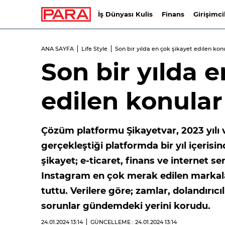
İş Dünyası Kulis
Finans
Girişimci
ANA SAYFA
Life Style
Son bir yılda en çok şikayet edilen kon
Son bir yılda 
edilen konular
Çözüm platformu Şikayetvar, 2023 yılı ve
gerçekleştiği platformda bir yıl içeris
şikayet; e-ticaret, finans ve internet s
Instagram en çok merak edilen markalar
tuttu. Verilere göre; zamlar, dolandırı
sorunlar gündemdeki yerini korudu.
24.01.2024
13:14
GÜNCELLEME : 24.01.2024
13:14