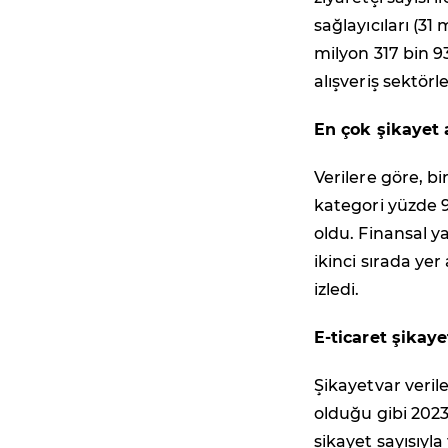
sağlayıcıları (31
milyon 317 bin 9
alışveriş sektör
En çok şikayet a
Verilere göre, bi
kategori yüzde 92
oldu. Finansal y
ikinci sırada yer
izledi.
E-ticaret şikaye
Şikayetvar verile
olduğu gibi 2023
şikayet sayısıyla