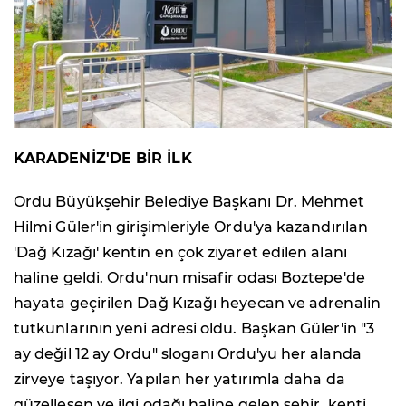
KARADENİZ'DE BİR İLK
Ordu Büyükşehir Belediye Başkanı Dr. Mehmet
Hilmi Güler'in girişimleriyle Ordu'ya kazandırılan
'Dağ Kızağı' kentin en çok ziyaret edilen alanı
haline geldi. Ordu'nun misafir odası Boztepe'de
hayata geçirilen Dağ Kızağı heyecan ve adrenalin
tutkunlarının yeni adresi oldu. Başkan Güler'in "3
ay değil 12 ay Ordu" sloganı Ordu'yu her alanda
zirveye taşıyor. Yapılan her yatırımla daha da
güzelleşen ve ilgi odağı haline gelen şehir, kenti