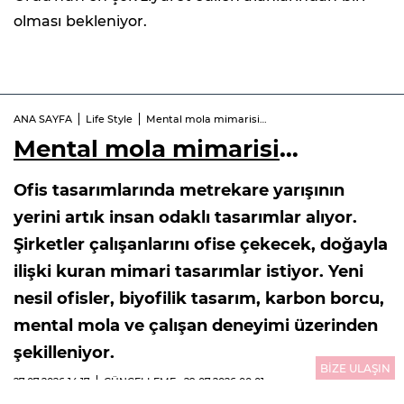
olması bekleniyor.
ANA SAYFA
Life Style
Mental mola mimarisi…
Mental mola mimarisi
…
Ofis tasarımlarında metrekare yarışının
yerini artık insan odaklı tasarımlar alıyor.
Şirketler çalışanlarını ofise çekecek, doğayla
ilişki kuran mimari tasarımlar istiyor. Yeni
nesil ofisler, biyofilik tasarım, karbon borcu,
mental mola ve çalışan deneyimi üzerinden
şekilleniyor.
BİZE ULAŞIN
27.07.2026
14:17
GÜNCELLEME : 29.07.2026
00:01