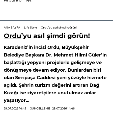
yaptırabilirler.
ANA SAYFA
Life Style
Ordu’yu asıl şimdi görün!
Ordu
’yu asıl şimdi görün!
Karadeniz’in incisi Ordu, Büyükşehir
Belediye Başkanı Dr. Mehmet Hilmi Güler’in
başlattığı yepyeni projelerle gelişmeye ve
dönüşmeye devam ediyor. Bunlardan biri
olan Sırrıpaşa Caddesi yeni yüzüyle hizmete
açıldı. Şehrin turizm değerini artıran Dağ
Kızağı ise ziyaretçilere unutulmaz anlar
yaşatıyor…
29.07.2026
14:45
GÜNCELLEME : 29.07.2026
14:46