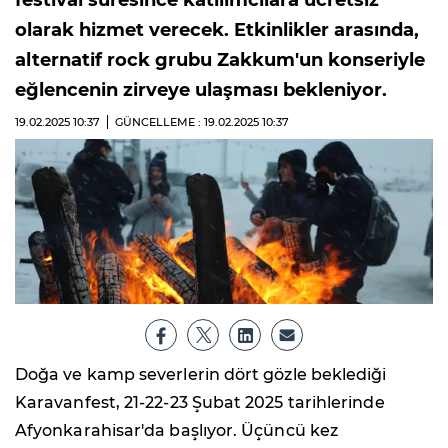
festival süresince katılımcılara ücretsiz
olarak hizmet verecek. Etkinlikler arasında,
alternatif rock grubu Zakkum'un konseriyle
eğlencenin zirveye ulaşması bekleniyor.
19.02.2025
10:37
GÜNCELLEME : 19.02.2025
10:37
Doğa ve kamp severlerin dört gözle beklediği
Karavanfest, 21-22-23 Şubat 2025 tarihlerinde
Afyonkarahisar'da başlıyor. Üçüncü kez