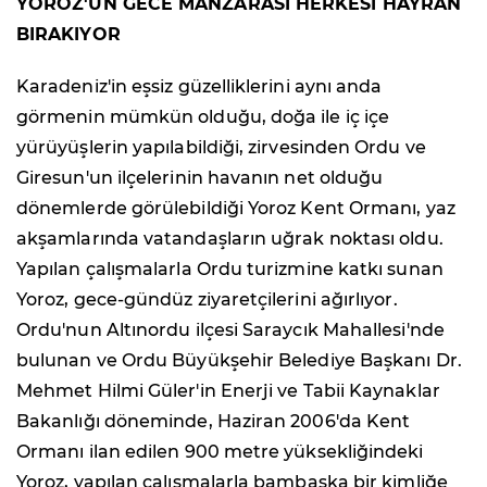
YOROZ'UN GECE MANZARASI HERKESİ HAYRAN
BIRAKIYOR
Karadeniz'in eşsiz güzelliklerini aynı anda
görmenin mümkün olduğu, doğa ile iç içe
yürüyüşlerin yapılabildiği, zirvesinden Ordu ve
Giresun'un ilçelerinin havanın net olduğu
dönemlerde görülebildiği Yoroz Kent Ormanı, yaz
akşamlarında vatandaşların uğrak noktası oldu.
Yapılan çalışmalarla Ordu turizmine katkı sunan
Yoroz, gece-gündüz ziyaretçilerini ağırlıyor.
Ordu'nun Altınordu ilçesi Saraycık Mahallesi'nde
bulunan ve Ordu Büyükşehir Belediye Başkanı Dr.
Mehmet Hilmi Güler'in Enerji ve Tabii Kaynaklar
Bakanlığı döneminde, Haziran 2006'da Kent
Ormanı ilan edilen 900 metre yüksekliğindeki
Yoroz, yapılan çalışmalarla bambaşka bir kimliğe