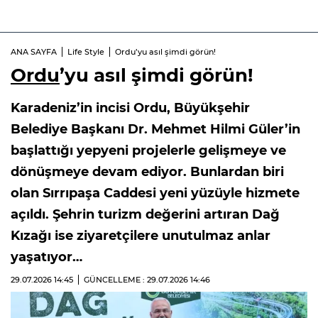
ANA SAYFA
Life Style
Ordu’yu asıl şimdi görün!
Ordu
’yu asıl şimdi görün!
Karadeniz’in incisi Ordu, Büyükşehir
Belediye Başkanı Dr. Mehmet Hilmi Güler’in
başlattığı yepyeni projelerle gelişmeye ve
dönüşmeye devam ediyor. Bunlardan biri
olan Sırrıpaşa Caddesi yeni yüzüyle hizmete
açıldı. Şehrin turizm değerini artıran Dağ
Kızağı ise ziyaretçilere unutulmaz anlar
yaşatıyor…
29.07.2026
14:45
GÜNCELLEME : 29.07.2026
14:46