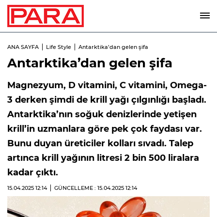
ANA SAYFA
Life Style
Antarktika’dan gelen şifa
Antarktika’dan gelen şifa
Magnezyum, D vitamini, C vitamini, Omega-
3 derken şimdi de krill yağı çılgınlığı başladı.
Antarktika’nın soğuk denizlerinde yetişen
krill’in uzmanlara göre pek çok faydası var.
Bunu duyan üreticiler kolları sıvadı. Talep
artınca krill yağının litresi 2 bin 500 liralara
kadar çıktı.
15.04.2025
12:14
GÜNCELLEME : 15.04.2025
12:14