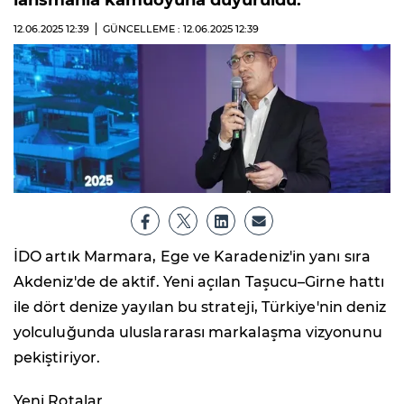
lansmanla kamuoyuna duyuruldu.
12.06.2025
12:39
GÜNCELLEME : 12.06.2025
12:39
İDO artık Marmara, Ege ve Karadeniz'in yanı sıra
Akdeniz'de de aktif. Yeni açılan Taşucu–Girne hattı
ile dört denize yayılan bu strateji, Türkiye'nin deniz
yolculuğunda uluslararası markalaşma vizyonunu
pekiştiriyor.
Yeni Rotalar