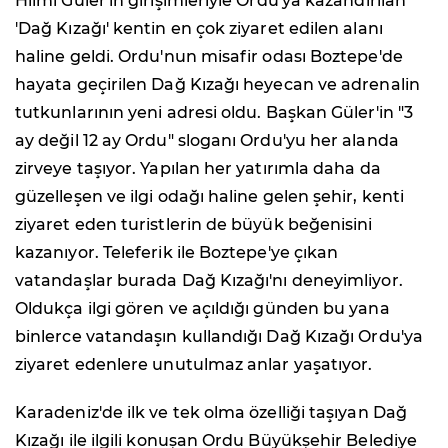
Hilmi Güler'in girişimleriyle Ordu'ya kazandırılan
'Dağ Kızağı' kentin en çok ziyaret edilen alanı
haline geldi. Ordu'nun misafir odası Boztepe'de
hayata geçirilen Dağ Kızağı heyecan ve adrenalin
tutkunlarının yeni adresi oldu. Başkan Güler'in "3
ay değil 12 ay Ordu" sloganı Ordu'yu her alanda
zirveye taşıyor. Yapılan her yatırımla daha da
güzelleşen ve ilgi odağı haline gelen şehir, kenti
ziyaret eden turistlerin de büyük beğenisini
kazanıyor. Teleferik ile Boztepe'ye çıkan
vatandaşlar burada Dağ Kızağı'nı deneyimliyor.
Oldukça ilgi gören ve açıldığı günden bu yana
binlerce vatandaşın kullandığı Dağ Kızağı Ordu'ya
ziyaret edenlere unutulmaz anlar yaşatıyor.
Karadeniz'de ilk ve tek olma özelliği taşıyan Dağ
Kızağı ile ilgili konuşan Ordu Büyükşehir Belediye