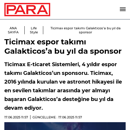
ANA
Life
Ticimax espor takımı Galakticos’a bu yıl da
SAYFA
Style
sponsor
Ticimax espor takımı
Galakticos’a bu yıl da sponsor
Ticimax E-ticaret Sistemleri, 4 yıldır espor
takımı Galakticos’un sponsoru. Ticimax,
2016 yılında kurulan ve astronot hikayesi ile
en sevilen takımlar arasında yer almayı
başaran Galakticos’a desteğine bu yıl da
devam ediyor.
17.06.2025
11:57
GÜNCELLEME : 17.06.2025
11:57