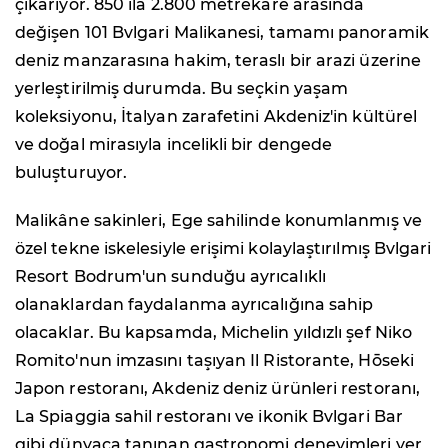
çıkarıyor. 850 ila 2.800 metrekare arasında
değişen 101 Bvlgari Malikanesi, tamamı panoramik
deniz manzarasına hakim, teraslı bir arazi üzerine
yerleştirilmiş durumda. Bu seçkin yaşam
koleksiyonu, İtalyan zarafetini Akdeniz'in kültürel
ve doğal mirasıyla incelikli bir dengede
buluşturuyor.
Malikâne sakinleri, Ege sahilinde konumlanmış ve
özel tekne iskelesiyle erişimi kolaylaştırılmış Bvlgari
Resort Bodrum'un sunduğu ayrıcalıklı
olanaklardan faydalanma ayrıcalığına sahip
olacaklar. Bu kapsamda, Michelin yıldızlı şef Niko
Romito'nun imzasını taşıyan
Il Ristorante
,
Hōseki
Japon restoranı, Akdeniz deniz ürünleri restoranı,
La Spiaggia
sahil restoranı ve ikonik Bvlgari Bar
gibi dünyaca tanınan gastronomi deneyimleri yer