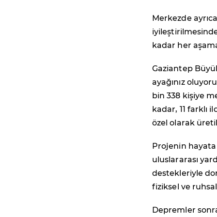
Merkezde ayrıca
iyileştirilmesin
kadar her aşama 
Gaziantep Büyükş
ayağınız oluyoru
bin 338 kişiye 
kadar, 11 farklı 
özel olarak üret
Projenin hayata 
uluslararası yar
destekleriyle do
fiziksel ve ruh
Depremler sonras