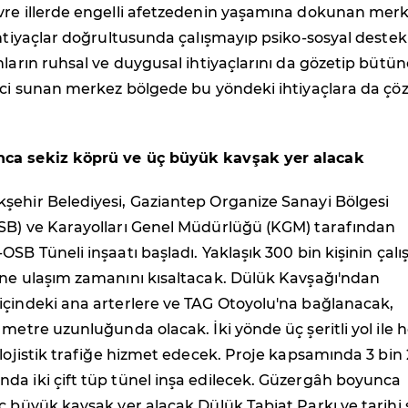
vre illerde engelli afetzedenin yaşamına dokunan merk
ihtiyaçlar doğrultusunda çalışmayıp psiko-sosyal destek
nların ruhsal ve duygusal ihtiyaçlarını da gözetip bütün
reci sunan merkez bölgede bu yöndeki ihtiyaçlara da ç
ca sekiz köprü ve üç büyük kavşak yer alacak
şehir Belediyesi, Gaziantep Organize Sanayi Bölgesi
SB) ve Karayolları Genel Müdürlüğü (KGM) tarafından
SB Tüneli inşaatı başladı. Yaklaşık 300 bin kişinin çalış
ine ulaşım zamanını kısaltacak. Dülük Kavşağı'ndan
içindeki ana arterlere ve TAG Otoyolu'na bağlanacak,
 metre uzunluğunda olacak. İki yönde üç şeritli yol ile
 lojistik trafiğe hizmet edecek. Proje kapsamında 3 bin
da iki çift tüp tünel inşa edilecek. Güzergâh boyunca
ç büyük kavşak yer alacak.Dülük Tabiat Parkı ve tarihi s