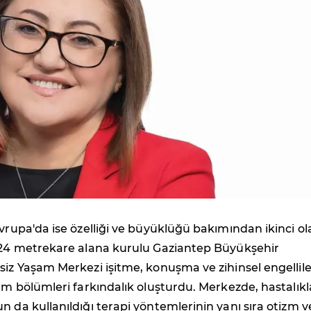
Avrupa'da ise özelliği ve büyüklüğü bakımından ikinci ol
 824 metrekare alana kurulu Gaziantep Büyükşehir
siz Yaşam Merkezi işitme, konuşma ve zihinsel engellil
tim bölümleri farkındalık oluşturdu. Merkezde, hastalıkl
n da kullanıldığı terapi yöntemlerinin yanı sıra otizm v