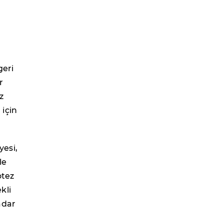
geri
r
z
için
esi,
le
otez
kli
adar