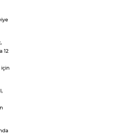
viye
,
a 12
 için
l,
in
ında