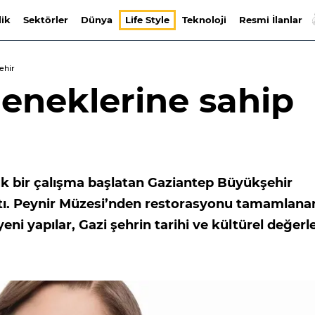
lik
Sektörler
Dünya
Life Style
Teknoloji
Resmi İlanlar
ehir
leneklerine sahip
k bir çalışma başlatan Gaziantep Büyükşehir
attı. Peynir Müzesi’nden restorasyonu tamamlana
 yapılar, Gazi şehrin tarihi ve kültürel değerle