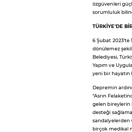
özgüvenleri güçle
sorumluluk bilin
TÜRKİYE'DE BİR
6 Şubat 2023'te 1
dönülemez şekil
Belediyesi, Türki
Yapım ve Uygula
yeni bir hayatın 
Depremin ardınd
"Asrın Felaketind
gelen bireylerin
desteği sağlama
sandalyelerden 
birçok medikal m