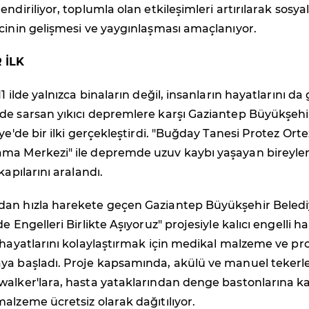
ndiriliyor, toplumla olan etkileşimleri artırılarak sosyal
cinin gelişmesi ve yaygınlaşması amaçlanıyor.
 İLK
1 ilde yalnızca binaların değil, insanların hayatlarını da 
de sarsan yıkıcı depremlere karşı Gaziantep Büyükşehi
ye'de bir ilki gerçekleştirdi. "Buğday Tanesi Protez Orte
ma Merkezi" ile depremde uzuv kaybı yaşayan bireyler 
kapılarını aralandı.
an hızla harekete geçen Gaziantep Büyükşehir Belediy
e Engelleri Birlikte Aşıyoruz" projesiyle kalıcı engelli ha
 hayatlarını kolaylaştırmak için medikal malzeme ve pr
ya başladı. Proje kapsamında, akülü ve manuel tekerle
walker'lara, hasta yataklarından denge bastonlarına k
alzeme ücretsiz olarak dağıtılıyor.