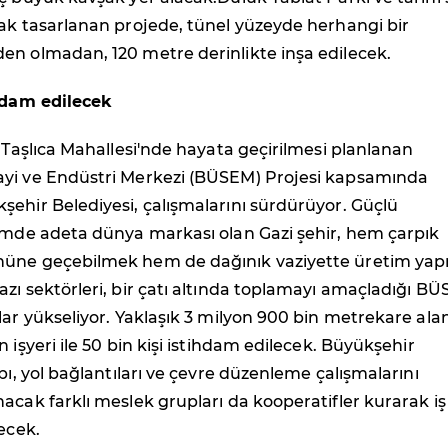
ak tasarlanan projede, tünel yüzeyde herhangi bir
en olmadan, 120 metre derinlikte inşa edilecek.
ihdam edilecek
i Taşlıca Mahallesi'nde hayata geçirilmesi planlanan
yi ve Endüstri Merkezi (BÜSEM) Projesi kapsamında
ehir Belediyesi, çalışmalarını sürdürüyor. Güçlü
timde adeta dünya markası olan Gazi şehir, hem çarpık
nüne geçebilmek hem de dağınık vaziyette üretim ya
zı sektörleri, bir çatı altında toplamayı amaçladığı B
lar yükseliyor. Yaklaşık 3 milyon 900 bin metrekare al
 işyeri ile 50 bin kişi istihdam edilecek. Büyükşehir
apı, yol bağlantıları ve çevre düzenleme çalışmalarını
acak farklı meslek grupları da kooperatifler kurarak iş
tecek.