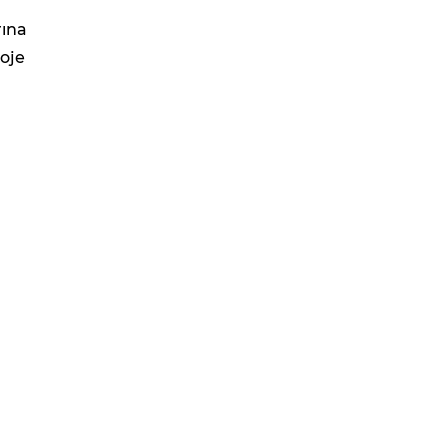
rına
oje