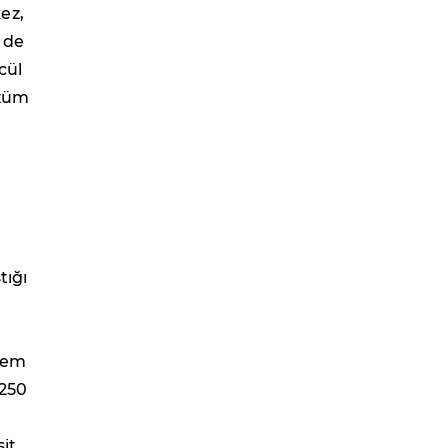
ez,
 de
cül
özüm
tığı
 hem
 250
it