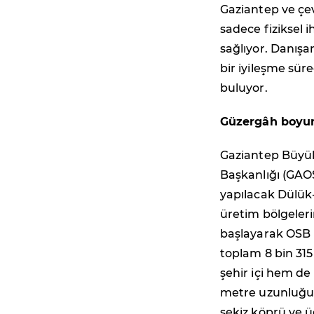
Gaziantep ve çe
sadece fiziksel 
sağlıyor. Danışa
bir iyileşme sü
buluyor.
Güzergâh boyun
Gaziantep Büyük
Başkanlığı (GAO
yapılacak Dülük-O
üretim bölgeler
başlayarak OSB 
toplam 8 bin 315
şehir içi hem de
metre uzunluğun
sekiz köprü ve ü