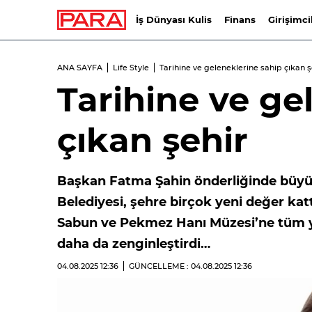
İş Dünyası Kulis
Finans
Girişimci
ANA SAYFA
Life Style
Tarihine ve geleneklerine sahip çıkan ş
Tarihine ve ge
çıkan şehir
Başkan Fatma Şahin önderliğinde büyü
Belediyesi, şehre birçok yeni değer k
Sabun ve Pekmez Hanı Müzesi’ne tüm yeni
daha da zenginleştirdi…
04.08.2025
12:36
GÜNCELLEME : 04.08.2025
12:36