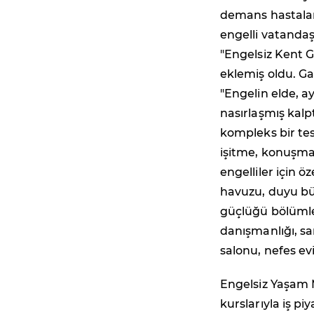
demans hastaları
engelli vatanda
"Engelsiz Kent G
eklemiş oldu. G
"Engelin elde, 
nasırlaşmış kalp
kompleks bir tes
işitme, konuşma, 
engelliler için 
havuzu, duyu bü
güçlüğü bölümler
danışmanlığı, sa
salonu, nefes ev
Engelsiz Yaşam 
kurslarıyla iş p