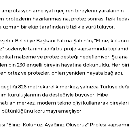
 ampütasyon ameliyatı geçiren bireylerin yaralarının
den protezlerin hazırlanmasına, protez sonrası fizik teda
uzman bir ekip tarafından titizlikle yürütülüyor.
ehir Belediye Başkanı Fatma Şahin'in, "Eliniz, kolunuz
z" sözleriyle tanımladığı bu proje kapsamında toplamd
medikal malzeme ve protez desteği hedefleniyor. Şu ana
ilden bin 230 engelli bireyin hayatına dokunuldu. Her biri
ilen ortez ve protezler, onları yeniden hayata bağladı.
geçtiği 826 metrekarelik merkez, yalnızca Türkiye deği
dım kuruluşlarının da desteğiyle büyüyor. Hibe
natılan merkez, modern teknolojiyi kullanarak bireyler
sal bütünlüğünü korumayı amaçlıyor.
ı "Eliniz, Kolunuz, Ayağınız Oluyoruz" Projesi kapsam