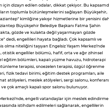
 için dizayn edilen odalar, dikkat çekiyor. Bu kapsam
şların toplumla bütünleşmelerini sağlayan Büyükşehir,
aziantep" kimliğine yakışır hizmetlerine bir yenisini da
aziantep Büyükşehir Belediye Başkanı Fatma Şahin
ayakta, gözde ve kulakta değil yaşarmayan gözde
te" dedi, engellileri hayata bağladı. Çok kapsamlı ve
is olma niteliğini taşıyan Engelsiz Yaşam Merkezi'nde
otistik engelliler bölümü, hafif, orta ve ağır zihinsel
özel eğitim bölümleri, kapalı yüzme havuzu, hidroterapi
tünleme terapisi, snoezelen terapisi, özgül öğrenme
i, fizik tedavi birimi, eğitim destek programları, aile
nat atölyeleri, meslek atölyeleri, sergi salonu, konferan
i ve çok amaçlı kapalı spor salonu bulunuyor.
Merkezi'nde, engelli vatandaşlar için meslek edindirme
iyasasında istihdam edilmeleri sağlanarak, engellilerin