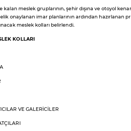
kalan meslek gruplarının, şehir dışına ve otoyol kena
elik onaylanan imar planlarının ardından hazırlanan pr
acak meslek kolları belirlendi.
SLEK KOLLARI
A
R
ICILAR VE GALERİCİLER
TÇILARI