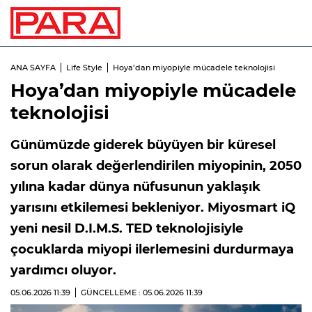
ANA SAYFA
Life Style
Hoya’dan miyopiyle mücadele teknolojisi
Hoya’dan miyopiyle mücadele
teknolojisi
Günümüzde giderek büyüyen bir küresel
sorun olarak değerlendirilen miyopinin, 2050
yılına kadar dünya nüfusunun yaklaşık
yarısını etkilemesi bekleniyor. Miyosmart iQ
yeni nesil D.I.M.S. TED teknolojisiyle
çocuklarda miyopi ilerlemesini durdurmaya
yardımcı oluyor.
05.06.2026
11:39
GÜNCELLEME : 05.06.2026
11:39