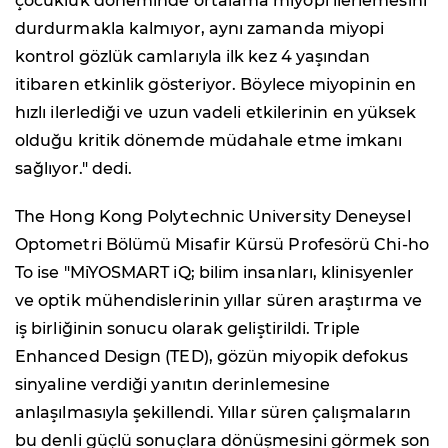
çocukluk döneminde ortalama miyopi ilerlemesini
durdurmakla kalmıyor, aynı zamanda miyopi
kontrol gözlük camlarıyla ilk kez 4 yaşından
itibaren etkinlik gösteriyor. Böylece miyopinin en
hızlı ilerlediği ve uzun vadeli etkilerinin en yüksek
olduğu kritik dönemde müdahale etme imkanı
sağlıyor
." dedi.
The Hong Kong Polytechnic University Deneysel
Optometri Bölümü Misafir Kürsü Profesörü Chi-ho
To ise "
MiYOSMART iQ; bilim insanları, klinisyenler
ve optik mühendislerinin yıllar süren araştırma ve
iş birliğinin sonucu olarak geliştirildi. Triple
Enhanced Design (TED), gözün miyopik defokus
sinyaline verdiği yanıtın derinlemesine
anlaşılmasıyla şekillendi. Yıllar süren çalışmaların
bu denli güçlü sonuçlara dönüşmesini görmek son