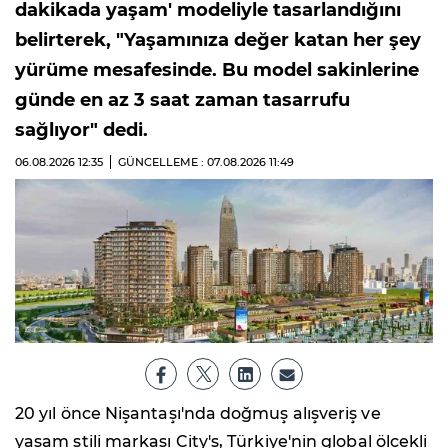
dakikada yaşam' modeliyle tasarlandığını
belirterek, "Yaşamınıza değer katan her şey
yürüme mesafesinde. Bu model sakinlerine
günde en az 3 saat zaman tasarrufu
sağlıyor" dedi.
06.08.2026
12:35
GÜNCELLEME : 07.08.2026
11:49
20 yıl önce Nişantaşı'nda doğmuş alışveriş ve
yaşam stili markası City's, Türkiye'nin global ölçekli