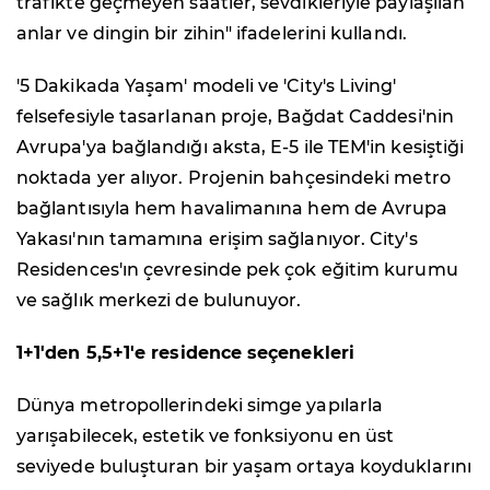
trafikte geçmeyen saatler, sevdikleriyle paylaşılan
anlar ve dingin bir zihin" ifadelerini kullandı.
'5 Dakikada Yaşam' modeli ve 'City's Living'
felsefesiyle tasarlanan proje, Bağdat Caddesi'nin
Avrupa'ya bağlandığı aksta, E-5 ile TEM'in kesiştiği
noktada yer alıyor. Projenin bahçesindeki metro
bağlantısıyla hem havalimanına hem de Avrupa
Yakası'nın tamamına erişim sağlanıyor. City's
Residences'ın çevresinde pek çok eğitim kurumu
ve sağlık merkezi de bulunuyor.
1+1'den 5,5+1'e residence seçenekleri
Dünya metropollerindeki simge yapılarla
yarışabilecek, estetik ve fonksiyonu en üst
seviyede buluşturan bir yaşam ortaya koyduklarını