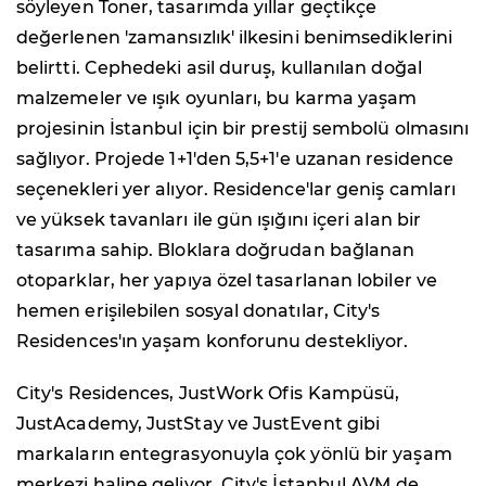
söyleyen Toner, tasarımda yıllar geçtikçe
değerlenen 'zamansızlık' ilkesini benimsediklerini
belirtti. Cephedeki asil duruş, kullanılan doğal
malzemeler ve ışık oyunları, bu karma yaşam
projesinin İstanbul için bir prestij sembolü olmasını
sağlıyor. Projede 1+1'den 5,5+1'e uzanan residence
seçenekleri yer alıyor. Residence'lar geniş camları
ve yüksek tavanları ile gün ışığını içeri alan bir
tasarıma sahip. Bloklara doğrudan bağlanan
otoparklar, her yapıya özel tasarlanan lobiler ve
hemen erişilebilen sosyal donatılar, City's
Residences'ın yaşam konforunu destekliyor.
City's Residences, JustWork Ofis Kampüsü,
JustAcademy, JustStay ve JustEvent gibi
markaların entegrasyonuyla çok yönlü bir yaşam
merkezi haline geliyor. City's İstanbul AVM de