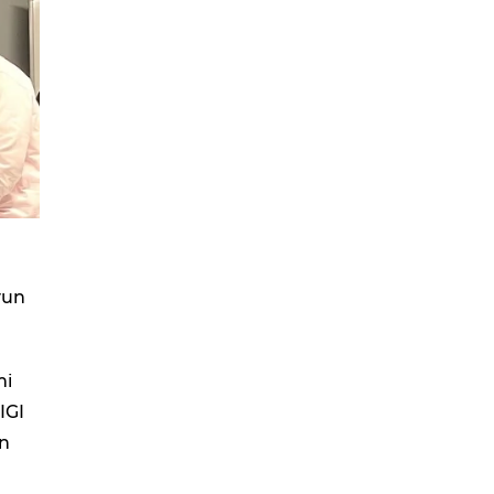
yun
mi
IGI
an