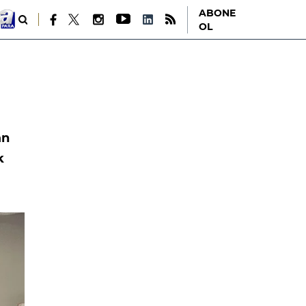
ABONE
OL
an
k