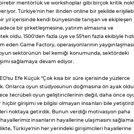
 birebir mentörlük ve workshoplar gibi birçok kritik no
eriyor. Türkiye'nin her ilinden online bir şekilde erişileb
bir yıl içerisinde kendi bünyesinde tanışan ve ekipleşen
adece bir şirketleşmesine, yatırım almasına ve
k oldu. 1500'den fazla üye ve 55'ten fazla ekibiyle hızl
eden Game Factory, operasyonlarının yaygınlaşması 
z oyun sektörünün bel kemiği konumunda, sektördeki
lişimi sağlamaya devam ediyor.
'su Efe Küçük "Çok kısa bir süre içerisinde yüzlerce
k. Onlarca oyun stüdyosunun doğmasına ön ayak oldu
ece tecrübeli oyun geliştiricilerinin değil, daha önce o
 hiçbir girişimi ve bilgisi olmayan insanları bile yetiştird
kleri noktaya getirdik. Bunun verdiği motivasyon paha
 hayallerimiz insanların hayallerine ulaşmasını sağlamak
irlikte, Türkiye'nin her yerindeki girişimcileri hayallerine