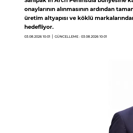
Sanipak’ın Arch Peninsula bünyesine ka
onaylarının alınmasının ardından tama
üretim altyapısı ve köklü markalarında
hedefliyor.
03.08.2026
10:01
GÜNCELLEME : 03.08.2026
10:01