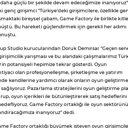
 daha güçlü bir şekilde devam edeceğimize inanıyoruz
i genç girişimci "Türkiye'deki girişimcilere, özellikle ge
aşmaktaki bireysel çabam, Game Factory ile birlikte kitle
üştü. Bu hareketi güçlendirmek için gerekli her adımı
onuştu.
up Studio kurucularından Doruk Demirsar "Geçen sen
irişimcilik yarışması ve bu alandaki çalışmalarımız Tür
lerin potansiyeli hepimize tekrar gösterdi. Oyun
 ihtiyacı olan profesyonelleşme, şirketleşme ve yatırım
de kendilerine yardımcı olarak onların oyun geliştirm
sağlıyoruz. Pazarlama stratejilerini oyun geliştirme pla
turup, oyun içerikleri ile bütünleştirerek satış hedeflerini
hedefliyoruz. Game Factory ortaklığı ile oyun sektörün
andıracağımıza inanıyoruz" dedi.
me Factory ortaklığı büyümek isteyen oyun girişimcile