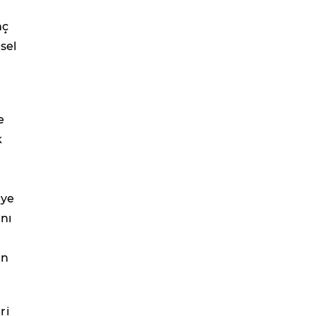
"
nç
sel
e
k
eye
nı
ün
ri