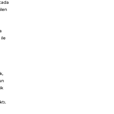
ktada
ilen
a
ile
k,
yun
ik
tı.