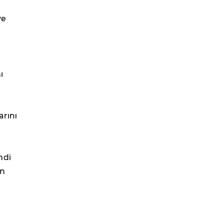
ye
ı
arını
ndi
in