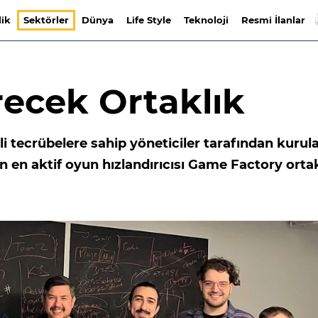
lik
Sektörler
Dünya
Life Style
Teknoloji
Resmi İlanlar
ecek Ortaklık
i tecrübelere sahip yöneticiler tarafından kurul
n en aktif oyun hızlandırıcısı Game Factory orta