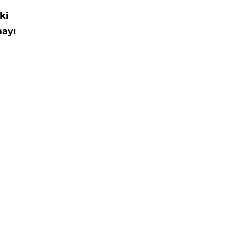
ki
mayı