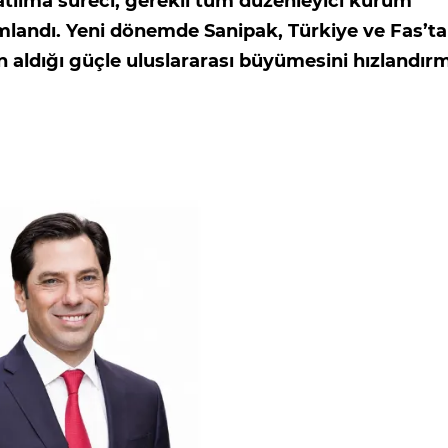
tılma süreci, gerekli tüm düzenleyici kurum
mlandı. Yeni dönemde Sanipak, Türkiye ve Fas’ta
n aldığı güçle uluslararası büyümesini hızlandır