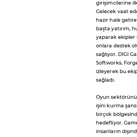
girişimcilerine 
Gelecek vaat ede
hazır hale getir
başta yatırım, h
yaparak ekipler
onlara destek ol
sağlıyor. DIGI G
Softworks, Forg
izleyerek bu eki
sağladı.
Oyun sektörünün
işini kurma şansı
birçok bölgesind
hedefliyor. Gam
insanların dışı