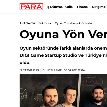
İş Dünyası Kulis
Finans
Girişimci
ANA SAYFA
Sektörler
Oyuna Yön Verecek Ortaklık
Oyuna Yön Ver
Oyun sektöründe farklı alanlarda öneml
DIGI Game Startup Studio ve Türkiye’ni
oldu.
17.03.2021
21:29
GÜNCELLEME : 06.04.2021
12:04