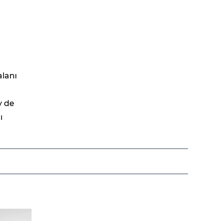
alanı
y de
ı