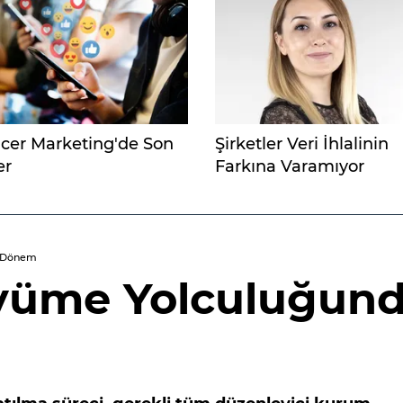
ncer Marketing'de Son
Şirketler Veri İhlalinin
er
Farkına Varamıyor
i Dönem
üyüme Yolculuğun