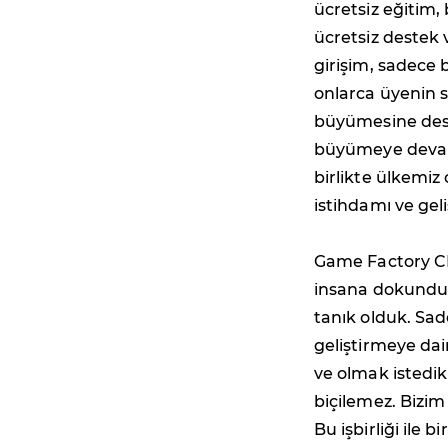
ücretsiz eğitim,
ücretsiz destek v
girişim, sadece 
onlarca üyenin s
büyümesine deste
büyümeye devam 
birlikte ülkemi
istihdamı ve ge
Game Factory CEO
insana dokundu
tanık olduk. Sad
geliştirmeye dair
ve olmak istedi
biçilemez. Bizim
Bu işbirliği ile b