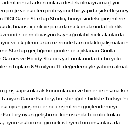
ilk adımlarını atarken onlara destek olmayı amaçlıyor.
n proje ve ekipleri profesyonel bir yapıda şirketleşme
en DIGI Game Startup Studio, bünyesindeki girişimlere
ukuk, finans, içerik ve pazarlama konularında liderlik
 üzerinde de motivasyon kaynağı olabilecek alanlarda
uyor ve ekiplerin ürün üzerinde tam odaklı çalışmaların
ame Startup geçtiğimiz günlerde açıklanan Gorilla
e Games ve Hoody Studios yatırımlarında da bu yolu
plerin toplam 6.9 milyon TL değerlemeyle yatırım almal
 giriş kapısı olarak konumlanan ve binlerce insana ke
 tanıyan Game Factory, bu işbirliği ile birlikte Türkiye'n
eki oyun girişimcilerine erişimlerini güçlendirmeyi
e Factory oyun geliştirme konusunda tecrübeli olan
nda, oyun sektörüne girmek isteyen tüm insanlara da