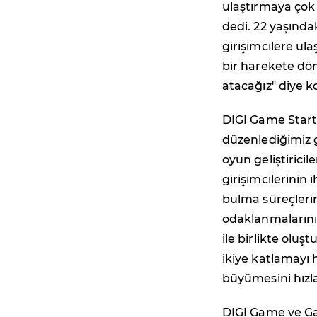
ulaştırmaya çok
dedi. 22 yaşındak
girişimcilere ul
bir harekete dön
atacağız" diye k
DIGI Game Start
düzenlediğimiz g
oyun geliştirici
girişimcilerinin
bulma süreçlerin
odaklanmalarını 
ile birlikte oluş
ikiye katlamayı 
büyümesini hızl
DIGI Game ve Ga