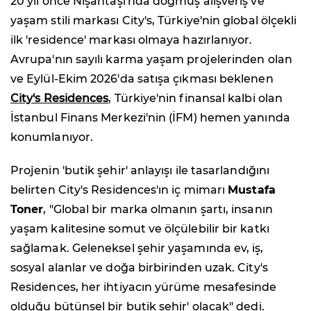
20 yıl önce Nişantaşı'nda doğmuş alışveriş ve
yaşam stili markası City's, Türkiye'nin global ölçekli
ilk 'residence' markası olmaya hazırlanıyor.
Avrupa'nın sayılı karma yaşam projelerinden olan
ve Eylül-Ekim 2026'da satışa çıkması beklenen
City's Residences
, Türkiye'nin finansal kalbi olan
İstanbul Finans Merkezi'nin (İFM) hemen yanında
konumlanıyor.
Projenin 'butik şehir' anlayışı ile tasarlandığını
belirten City's Residences'ın iç mimarı
Mustafa
Toner
, "Global bir marka olmanın şartı, insanın
yaşam kalitesine somut ve ölçülebilir bir katkı
sağlamak. Geleneksel şehir yaşamında ev, iş,
sosyal alanlar ve doğa birbirinden uzak. City's
Residences, her ihtiyacın yürüme mesafesinde
olduğu bütünsel bir butik şehir' olacak" dedi.