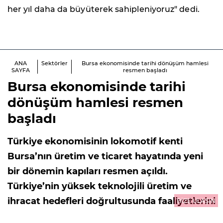
her yıl daha da büyüterek sahipleniyoruz" dedi.
ANA
Sektörler
Bursa ekonomisinde tarihi dönüşüm hamlesi
SAYFA
resmen başladı
Bursa ekonomisinde tarihi
dönüşüm hamlesi resmen
başladı
Türkiye ekonomisinin lokomotif kenti
Bursa’nın üretim ve ticaret hayatında yeni
bir dönemin kapıları resmen açıldı.
Türkiye’nin yüksek teknolojili üretim ve
ihracat hedefleri doğrultusunda faaliyetlerini
BİZE ULAŞIN
sürdüren TEKNOSAB bünyesinde hayata