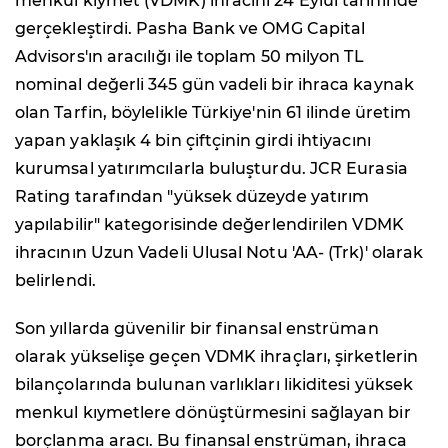
menkul kıymet (VDMK) ihracını 24 Eylül tarihinde
gerçekleştirdi. Pasha Bank ve OMG Capital
Advisors'ın aracılığı ile toplam 50 milyon TL
nominal değerli 345 gün vadeli bir ihraca kaynak
olan Tarfin, böylelikle Türkiye'nin 61 ilinde üretim
yapan yaklaşık 4 bin çiftçinin girdi ihtiyacını
kurumsal yatırımcılarla buluşturdu. JCR Eurasia
Rating tarafından "yüksek düzeyde yatırım
yapılabilir" kategorisinde değerlendirilen VDMK
ihracının Uzun Vadeli Ulusal Notu 'AA- (Trk)' olarak
belirlendi.
Son yıllarda güvenilir bir finansal enstrüman
olarak yükselişe geçen VDMK ihraçları, şirketlerin
bilançolarında bulunan varlıkları likiditesi yüksek
menkul kıymetlere dönüştürmesini sağlayan bir
borçlanma aracı. Bu finansal enstrüman, ihraca