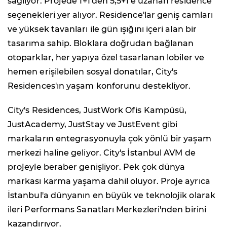
sağlıyor. Projede 1+1'den 5,5+1'e uzanan residence
seçenekleri yer alıyor. Residence'lar geniş camları
ve yüksek tavanları ile gün ışığını içeri alan bir
tasarıma sahip. Bloklara doğrudan bağlanan
otoparklar, her yapıya özel tasarlanan lobiler ve
hemen erişilebilen sosyal donatılar, City's
Residences'ın yaşam konforunu destekliyor.
City's Residences, JustWork Ofis Kampüsü,
JustAcademy, JustStay ve JustEvent gibi
markaların entegrasyonuyla çok yönlü bir yaşam
merkezi haline geliyor. City's İstanbul AVM de
projeyle beraber genişliyor. Pek çok dünya
markası karma yaşama dahil oluyor. Proje ayrıca
İstanbul'a dünyanın en büyük ve teknolojik olarak
ileri Performans Sanatları Merkezleri'nden birini
kazandırıyor.