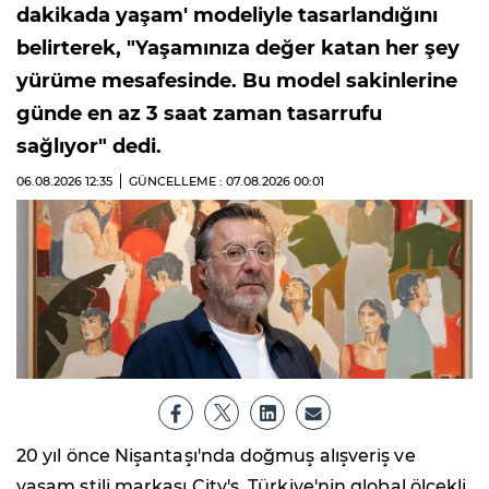
dakikada yaşam' modeliyle tasarlandığını
belirterek, "Yaşamınıza değer katan her şey
yürüme mesafesinde. Bu model sakinlerine
günde en az 3 saat zaman tasarrufu
sağlıyor" dedi.
06.08.2026
12:35
GÜNCELLEME : 07.08.2026
00:01
20 yıl önce Nişantaşı'nda doğmuş alışveriş ve
yaşam stili markası City's, Türkiye'nin global ölçekli