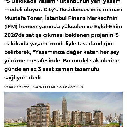
“5 Dakikada Yaşam” İstanbul’un yeni yaşam
modeli oluyor. City's Residences'ın iç mimarı
Mustafa Toner, İstanbul Finans Merkezi'nin
(İFM) hemen yanında yükselen ve Eylül-Ekim
2026'da satışa çıkması beklenen projenin '5
dakikada yaşam' modeliyle tasarlandığını
belirterek, "Yaşamınıza değer katan her şey
yürüme mesafesinde. Bu model sakinlerine
günde en az 3 saat zaman tasarrufu
sağlıyor" dedi.
06.08.2026
12:35
GÜNCELLEME : 07.08.2026
11:49