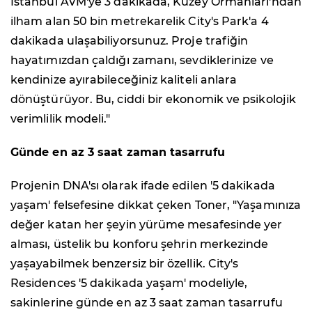
İstanbul AVM'ye 3 dakikada, Kuzey Ormanları'ndan
ilham alan 50 bin metrekarelik City's Park'a 4
dakikada ulaşabiliyorsunuz. Proje trafiğin
hayatımızdan çaldığı zamanı, sevdiklerinize ve
kendinize ayırabileceğiniz kaliteli anlara
dönüştürüyor. Bu, ciddi bir ekonomik ve psikolojik
verimlilik modeli."
Günde en az 3 saat zaman tasarrufu
Projenin DNA'sı olarak ifade edilen '5 dakikada
yaşam' felsefesine dikkat çeken Toner, "Yaşamınıza
değer katan her şeyin yürüme mesafesinde yer
alması, üstelik bu konforu şehrin merkezinde
yaşayabilmek benzersiz bir özellik. City's
Residences '5 dakikada yaşam' modeliyle,
sakinlerine günde en az 3 saat zaman tasarrufu