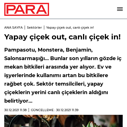
ANA SAYFA
Sektörler
Yapay çiçek out, canlı çiçek in!
Yapay çiçek out, canlı çiçek in!
Pampasotu, Monstera, Benjamin,
Salonsarmaşığı… Bunlar son yılların gözde iç
mekan bitkileri arasında yer alıyor. Ev ve
işyerlerinde kullanımı artan bu bitkilere
rağbet çok. Sektör temsilcileri, yapay
çiçeklerin yerini canlı çiçeklerin aldığını
belirtiyor…
30.12.2021
11:38
GÜNCELLEME : 30.12.2021
11:39