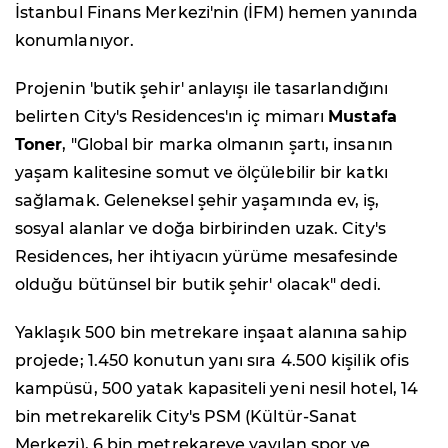
İstanbul Finans Merkezi'nin (İFM) hemen yanında
konumlanıyor.
Projenin 'butik şehir' anlayışı ile tasarlandığını
belirten City's Residences'ın iç mimarı
Mustafa
Toner
, "Global bir marka olmanın şartı, insanın
yaşam kalitesine somut ve ölçülebilir bir katkı
sağlamak. Geleneksel şehir yaşamında ev, iş,
sosyal alanlar ve doğa birbirinden uzak. City's
Residences, her ihtiyacın yürüme mesafesinde
olduğu bütünsel bir butik şehir' olacak" dedi.
Yaklaşık 500 bin metrekare inşaat alanına sahip
projede; 1.450 konutun yanı sıra 4.500 kişilik ofis
kampüsü, 500 yatak kapasiteli yeni nesil hotel, 14
bin metrekarelik City's PSM (Kültür-Sanat
Merkezi), 6 bin metrekareye yayılan spor ve