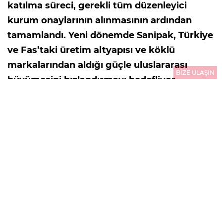
katılma süreci, gerekli tüm düzenleyici
kurum onaylarının alınmasının ardından
tamamlandı. Yeni dönemde Sanipak, Türkiye
ve Fas’taki üretim altyapısı ve köklü
markalarından aldığı güçle uluslararası
BİZE ULAŞIN
büyümesini hızlandırmayı hedefliyor.
03.08.2026
10:01
GÜNCELLEME : 03.08.2026
10:01
Sanipak, Arch Peninsula bünyesine katılmasına