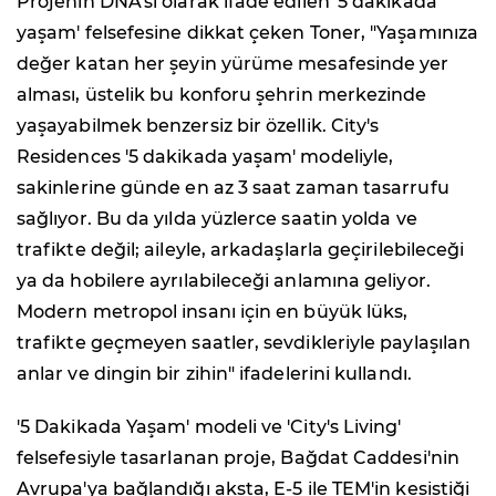
Projenin DNA'sı olarak ifade edilen '5 dakikada
yaşam' felsefesine dikkat çeken Toner, "Yaşamınıza
değer katan her şeyin yürüme mesafesinde yer
alması, üstelik bu konforu şehrin merkezinde
yaşayabilmek benzersiz bir özellik. City's
Residences '5 dakikada yaşam' modeliyle,
sakinlerine günde en az 3 saat zaman tasarrufu
sağlıyor. Bu da yılda yüzlerce saatin yolda ve
trafikte değil; aileyle, arkadaşlarla geçirilebileceği
ya da hobilere ayrılabileceği anlamına geliyor.
Modern metropol insanı için en büyük lüks,
trafikte geçmeyen saatler, sevdikleriyle paylaşılan
anlar ve dingin bir zihin" ifadelerini kullandı.
'5 Dakikada Yaşam' modeli ve 'City's Living'
felsefesiyle tasarlanan proje, Bağdat Caddesi'nin
Avrupa'ya bağlandığı aksta, E-5 ile TEM'in kesiştiği