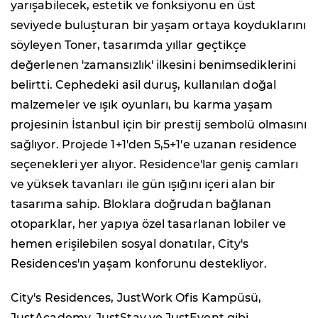
yarışabilecek, estetik ve fonksiyonu en üst
seviyede buluşturan bir yaşam ortaya koyduklarını
söyleyen Toner, tasarımda yıllar geçtikçe
değerlenen 'zamansızlık' ilkesini benimsediklerini
belirtti. Cephedeki asil duruş, kullanılan doğal
malzemeler ve ışık oyunları, bu karma yaşam
projesinin İstanbul için bir prestij sembolü olmasını
sağlıyor. Projede 1+1'den 5,5+1'e uzanan residence
seçenekleri yer alıyor. Residence'lar geniş camları
ve yüksek tavanları ile gün ışığını içeri alan bir
tasarıma sahip. Bloklara doğrudan bağlanan
otoparklar, her yapıya özel tasarlanan lobiler ve
hemen erişilebilen sosyal donatılar, City's
Residences'ın yaşam konforunu destekliyor.
City's Residences, JustWork Ofis Kampüsü,
JustAcademy, JustStay ve JustEvent gibi