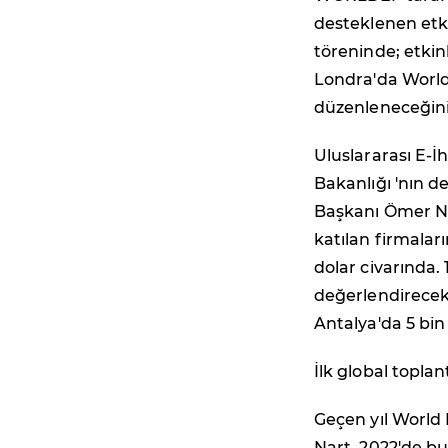
desteklenen etkin
töreninde; etkin
Londra'da Worl
düzenleneceğinin
Uluslararası E-
Bakanlığı 'nın 
Başkanı Ömer Na
katılan firmalar
dolar civarında. 
değerlendirecek,
Antalya'da 5 bin
İlk global topla
Geçen yıl World
Nart, 2022'de bu 