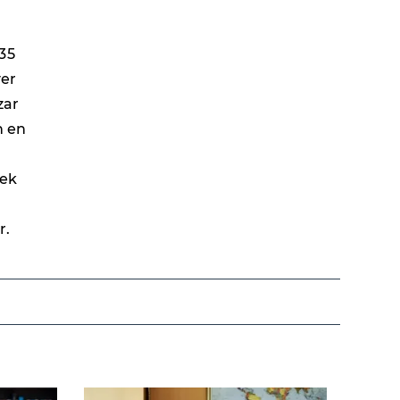
35
yer
zar
n en
pek
r.