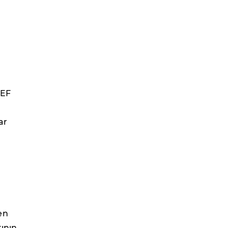
DEF
ar
en
tının