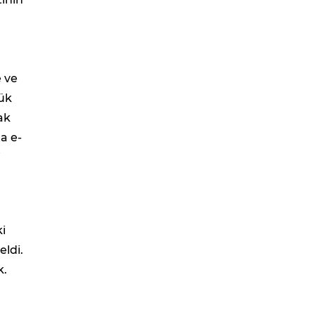
n
e ve
yük
ak
ta e-
i
i
eldi.
k.