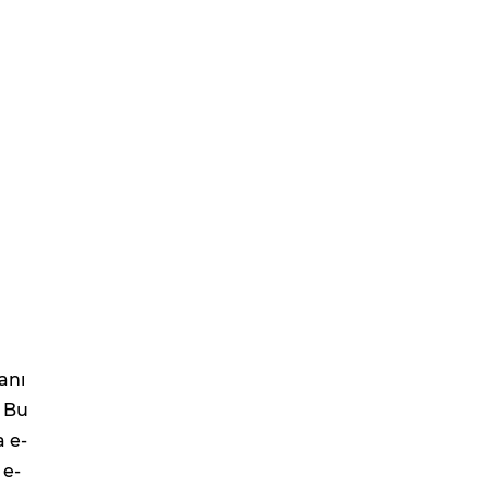
anı
. Bu
a e-
 e-