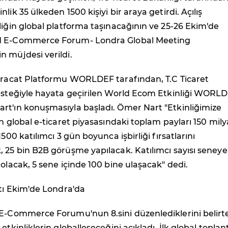
lik 35 ülkeden 1500 kişiyi bir araya getirdi. Açılış
liğin global platforma taşınacağının ve 25-26 Ekim'de
d E-Commerce Forum- Londra Global Meeting
 müjdesi verildi.
İhracat Platformu WORLDEF tarafından, T.C Ticaret
desteğiyle hayata geçirilen World Ecom Etkinliği WORL
rt'ın konuşmasıyla başladı. Ömer Nart "Etkinliğimize
ın global e-ticaret piyasasındaki toplam payları 150 mily
1500 katılımcı 3 gün boyunca işbirliği fırsatlarını
 25 bin B2B görüşme yapılacak. Katılımcı sayısı seneye
 olacak, 5 sene içinde 100 bine ulaşacak" dedi.
ntı Ekim'de Londra'da
 E-Commerce Forumu'nun 8.sini düzenlediklerini belirt
etkinliklerin globalleşeceğini açıkladı. İlk global toplan