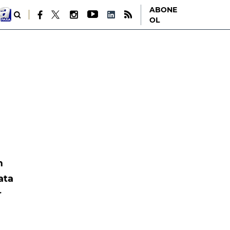
ABONE
OL
m
ata
r