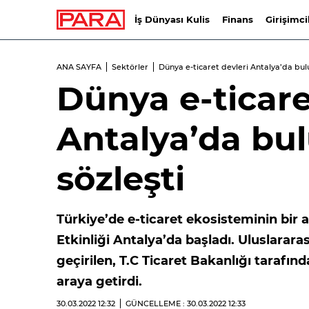
İş Dünyası Kulis
Finans
Girişimci
ANA SAYFA
Sektörler
Dünya e-ticaret devleri Antalya’da bulu
Dünya e-ticare
Antalya’da bul
sözleşti
Türkiye’de e-ticaret ekosisteminin bi
Etkinliği Antalya’da başladı. Uluslara
geçirilen, T.C Ticaret Bakanlığı tarafın
araya getirdi.
30.03.2022
12:32
GÜNCELLEME : 30.03.2022
12:33