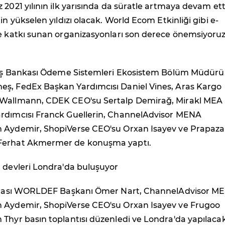
 2021 yılının ilk yarısında da süratle artmaya devam ett
in yükselen yıldızı olacak. World Ecom Etkinliği gibi e-
e katkı sunan organizasyonları son derece önemsiyoruz
e İş Bankası Ödeme Sistemleri Ekosistem Bölüm Müdürü
ş, FedEx Başkan Yardımcısı Daniel Vines, Aras Kargo
 Wallmann, CDEK CEO'su Sertalp Demirağ, Mirakl MEA
rdımcısı Franck Guellerin, ChannelAdvisor MENA
 Aydemir, ShopiVerse CEO'su Orxan Isayev ve Prapaza
Ferhat Akmermer de konuşma yaptı.
t devleri Londra'da buluşuyor
onrası WORLDEF Başkanı Ömer Nart, ChannelAdvisor M
 Aydemir, ShopiVerse CEO'su Orxan Isayev ve Frugoo
Thyr basın toplantısı düzenledi ve Londra'da yapılaca