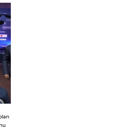
olan
rmu
n