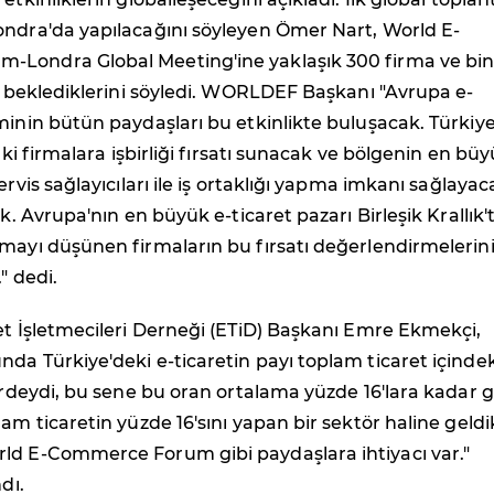
ondra'da yapılacağını söyleyen Ömer Nart, World E-
Londra Global Meeting'ine yaklaşık 300 firma ve bi
nı beklediklerini söyledi. WORLDEF Başkanı "Avrupa e-
minin bütün paydaşları bu etkinlikte buluşacak. Türkiy
taki firmalara işbirliği fırsatı sunacak ve bölgenin en bü
ervis sağlayıcıları ile iş ortaklığı yapma imkanı sağlayac
ak. Avrupa'nın en büyük e-ticaret pazarı Birleşik Krallık'
mayı düşünen firmaların bu fırsatı değerlendirmelerin
" dedi.
et İşletmecileri Derneği (ETiD) Başkanı Emre Ekmekçi,
da Türkiye'deki e-ticaretin payı toplam ticaret içindek
lerdeydi, bu sene bu oran ortalama yüzde 16'lara kadar g
lam ticaretin yüzde 16'sını yapan bir sektör haline geldi
ld E-Commerce Forum gibi paydaşlara ihtiyacı var."
dı.