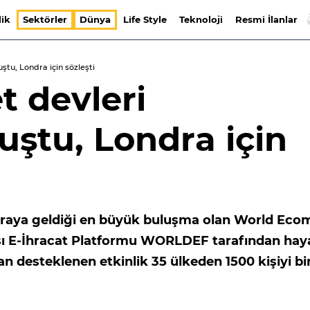
lik
Sektörler
Dünya
Life Style
Teknoloji
Resmi İlanlar
ştu, Londra için sözleşti
t devleri
uştu, Londra için
r araya geldiği en büyük buluşma olan World Eco
rası E-İhracat Platformu WORLDEF tarafından hay
dan desteklenen etkinlik 35 ülkeden 1500 kişiyi bi