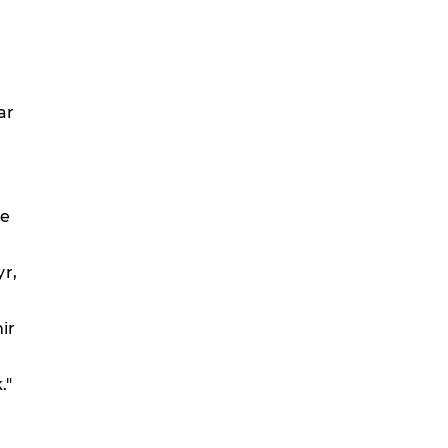
ar
de
r,
ir
."