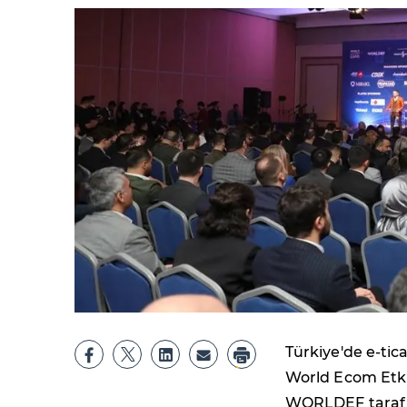
Türkiye'de e-tic
World Ecom Etkin
WORLDEF tarafın