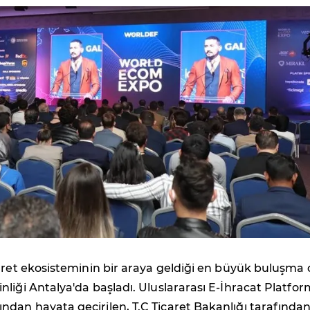
aret ekosisteminin bir araya geldiği en büyük buluşma 
liği Antalya'da başladı. Uluslararası E-İhracat Platfo
dan hayata geçirilen, T.C Ticaret Bakanlığı tarafında