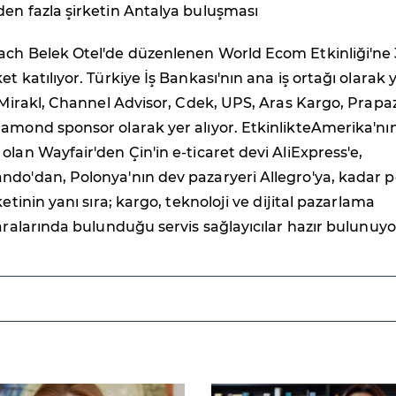
en fazla şirketin Antalya buluşması
ach Belek Otel'de düzenlenen World Ecom Etkinliği'ne 
t katılıyor. Türkiye İş Bankası'nın ana iş ortağı olarak 
e Mirakl, Channel Advisor, Cdek, UPS, Aras Kargo, Prapa
amond sponsor olarak yer alıyor. EtkinlikteAmerika'nı
olan Wayfair'den Çin'in e-ticaret devi AliExpress'e,
ndo'dan, Polonya'nın dev pazaryeri Allegro'ya, kadar 
ketinin yanı sıra; kargo, teknoloji ve dijital pazarlama
 aralarında bulunduğu servis sağlayıcılar hazır bulunuyo