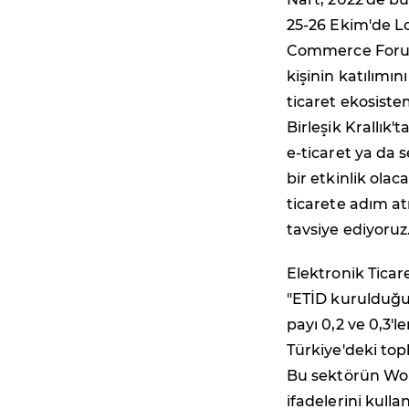
25-26 Ekim'de L
Commerce Forum-
kişinin katılımı
ticaret ekosiste
Birleşik Krallık'
e-ticaret ya da s
bir etkinlik olac
ticarete adım at
tavsiye ediyoruz.
Elektronik Ticar
"ETİD kurulduğun
payı 0,2 ve 0,3'
Türkiye'deki top
Bu sektörün Wor
ifadelerini kullan