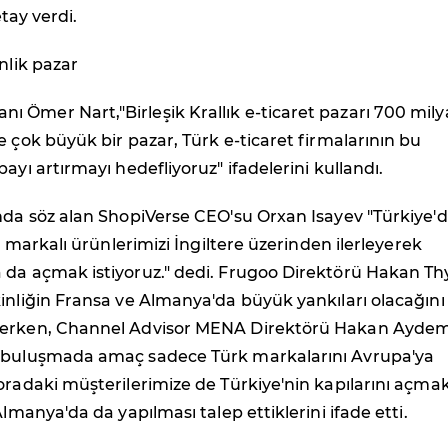
etay verdi.
nlik pazar
 Ömer Nart,"Birleşik Krallık e-ticaret pazarı 700 mily
e çok büyük bir pazar, Türk e-ticaret firmalarının bu
ayı artırmayı hedefliyoruz" ifadelerini kullandı.
nda söz alan ShopiVerse CEO'su Orxan Isayev "Türkiye'
i, markalı ürünlerimizi İngiltere üzerinden ilerleyerek
 da açmak istiyoruz." dedi. Frugoo Direktörü Hakan Thy
inliğin Fransa ve Almanya'da büyük yankıları olacağını
derken, Channel Advisor MENA Direktörü Hakan Aydem
 buluşmada amaç sadece Türk markalarını Avrupa'ya
oradaki müşterilerimize de Türkiye'nin kapılarını açmak
Almanya'da da yapılması talep ettiklerini ifade etti.