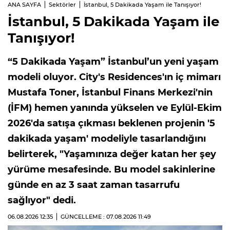
ANA SAYFA
Sektörler
İstanbul, 5 Dakikada Yaşam ile Tanışıyor!
İstanbul, 5 Dakikada Yaşam ile
Tanışıyor!
“5 Dakikada Yaşam” İstanbul’un yeni yaşam
modeli oluyor. City's Residences'ın iç mimarı
Mustafa Toner, İstanbul Finans Merkezi'nin
(İFM) hemen yanında yükselen ve Eylül-Ekim
2026'da satışa çıkması beklenen projenin '5
dakikada yaşam' modeliyle tasarlandığını
belirterek, "Yaşamınıza değer katan her şey
yürüme mesafesinde. Bu model sakinlerine
günde en az 3 saat zaman tasarrufu
sağlıyor" dedi.
06.08.2026
12:35
GÜNCELLEME : 07.08.2026
11:49