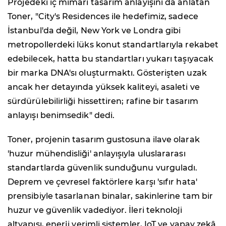
Projedeki iç mimari tasarım anlayışını da anlatan
Toner, "City's Residences ile hedefimiz, sadece
İstanbul'da değil, New York ve Londra gibi
metropollerdeki lüks konut standartlarıyla rekabet
edebilecek, hatta bu standartları yukarı taşıyacak
bir marka DNA'sı oluşturmaktı. Gösterişten uzak
ancak her detayında yüksek kaliteyi, asaleti ve
sürdürülebilirliği hissettiren; rafine bir tasarım
anlayışı benimsedik" dedi.
Toner, projenin tasarım gustosuna ilave olarak
'huzur mühendisliği' anlayışıyla uluslararası
standartlarda güvenlik sunduğunu vurguladı.
Deprem ve çevresel faktörlere karşı 'sıfır hata'
prensibiyle tasarlanan binalar, sakinlerine tam bir
huzur ve güvenlik vadediyor. İleri teknoloji
altyapısı, enerji verimli sistemler, IoT ve yapay zekâ