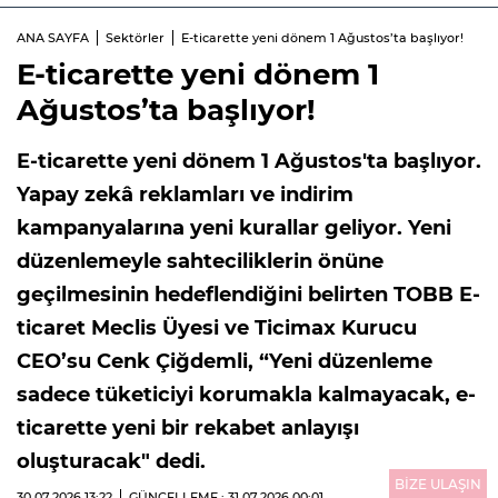
ANA SAYFA
Sektörler
E-ticarette yeni dönem 1 Ağustos’ta başlıyor!
E-ticarette yeni dönem 1
Ağustos’ta başlıyor!
E-ticarette yeni dönem 1 Ağustos'ta başlıyor.
Yapay zekâ reklamları ve indirim
kampanyalarına yeni kurallar geliyor. Yeni
düzenlemeyle sahteciliklerin önüne
geçilmesinin hedeflendiğini belirten TOBB E-
ticaret Meclis Üyesi ve Ticimax Kurucu
CEO’su Cenk Çiğdemli, “Yeni düzenleme
sadece tüketiciyi korumakla kalmayacak, e-
ticarette yeni bir rekabet anlayışı
oluşturacak" dedi.
BİZE ULAŞIN
30.07.2026
13:22
GÜNCELLEME : 31.07.2026
00:01