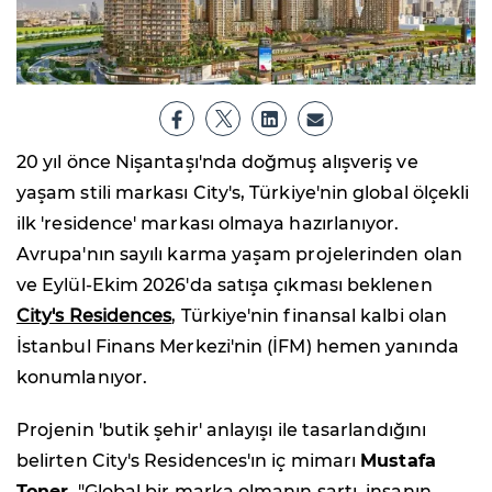
20 yıl önce Nişantaşı'nda doğmuş alışveriş ve
yaşam stili markası City's, Türkiye'nin global ölçekli
ilk 'residence' markası olmaya hazırlanıyor.
Avrupa'nın sayılı karma yaşam projelerinden olan
ve Eylül-Ekim 2026'da satışa çıkması beklenen
City's Residences
, Türkiye'nin finansal kalbi olan
İstanbul Finans Merkezi'nin (İFM) hemen yanında
konumlanıyor.
Projenin 'butik şehir' anlayışı ile tasarlandığını
belirten City's Residences'ın iç mimarı
Mustafa
Toner
, "Global bir marka olmanın şartı, insanın