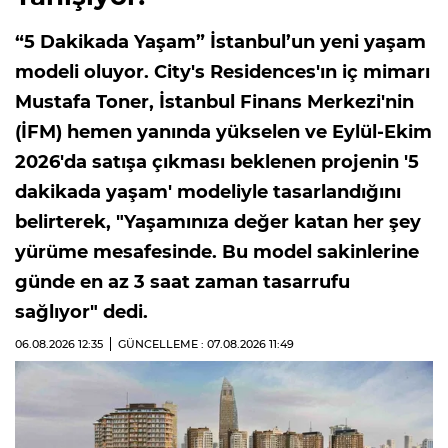
“5 Dakikada Yaşam” İstanbul’un yeni yaşam
modeli oluyor. City's Residences'ın iç mimarı
Mustafa Toner, İstanbul Finans Merkezi'nin
(İFM) hemen yanında yükselen ve Eylül-Ekim
2026'da satışa çıkması beklenen projenin '5
dakikada yaşam' modeliyle tasarlandığını
belirterek, "Yaşamınıza değer katan her şey
yürüme mesafesinde. Bu model sakinlerine
günde en az 3 saat zaman tasarrufu
sağlıyor" dedi.
06.08.2026
12:35
GÜNCELLEME : 07.08.2026
11:49