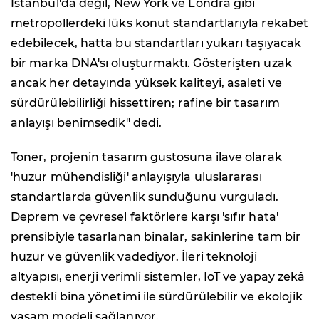
İstanbul'da değil, New York ve Londra gibi
metropollerdeki lüks konut standartlarıyla rekabet
edebilecek, hatta bu standartları yukarı taşıyacak
bir marka DNA'sı oluşturmaktı. Gösterişten uzak
ancak her detayında yüksek kaliteyi, asaleti ve
sürdürülebilirliği hissettiren; rafine bir tasarım
anlayışı benimsedik" dedi.
Toner, projenin tasarım gustosuna ilave olarak
'huzur mühendisliği' anlayışıyla uluslararası
standartlarda güvenlik sunduğunu vurguladı.
Deprem ve çevresel faktörlere karşı 'sıfır hata'
prensibiyle tasarlanan binalar, sakinlerine tam bir
huzur ve güvenlik vadediyor. İleri teknoloji
altyapısı, enerji verimli sistemler, IoT ve yapay zekâ
destekli bina yönetimi ile sürdürülebilir ve ekolojik
yaşam modeli sağlanıyor.