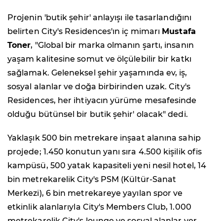
Projenin 'butik şehir' anlayışı ile tasarlandığını
belirten City's Residences'ın iç mimarı
Mustafa
Toner
, "Global bir marka olmanın şartı, insanın
yaşam kalitesine somut ve ölçülebilir bir katkı
sağlamak. Geleneksel şehir yaşamında ev, iş,
sosyal alanlar ve doğa birbirinden uzak. City's
Residences, her ihtiyacın yürüme mesafesinde
olduğu bütünsel bir butik şehir' olacak" dedi.
Yaklaşık 500 bin metrekare inşaat alanına sahip
projede; 1.450 konutun yanı sıra 4.500 kişilik ofis
kampüsü, 500 yatak kapasiteli yeni nesil hotel, 14
bin metrekarelik City's PSM (Kültür-Sanat
Merkezi), 6 bin metrekareye yayılan spor ve
etkinlik alanlarıyla City's Members Club, 1.000
metrekarelik City's lounge ve sosyal alanlar yer