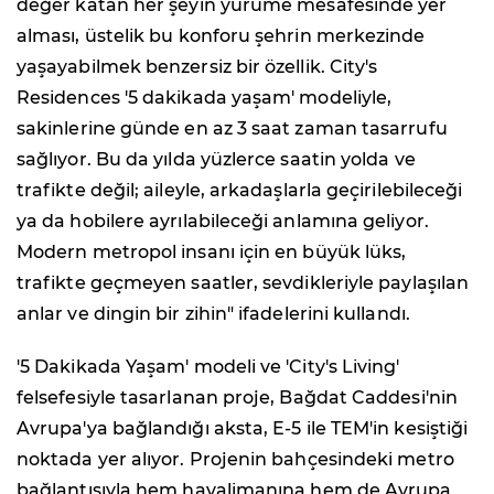
değer katan her şeyin yürüme mesafesinde yer
alması, üstelik bu konforu şehrin merkezinde
yaşayabilmek benzersiz bir özellik. City's
Residences '5 dakikada yaşam' modeliyle,
sakinlerine günde en az 3 saat zaman tasarrufu
sağlıyor. Bu da yılda yüzlerce saatin yolda ve
trafikte değil; aileyle, arkadaşlarla geçirilebileceği
ya da hobilere ayrılabileceği anlamına geliyor.
Modern metropol insanı için en büyük lüks,
trafikte geçmeyen saatler, sevdikleriyle paylaşılan
anlar ve dingin bir zihin" ifadelerini kullandı.
'5 Dakikada Yaşam' modeli ve 'City's Living'
felsefesiyle tasarlanan proje, Bağdat Caddesi'nin
Avrupa'ya bağlandığı aksta, E-5 ile TEM'in kesiştiği
noktada yer alıyor. Projenin bahçesindeki metro
bağlantısıyla hem havalimanına hem de Avrupa