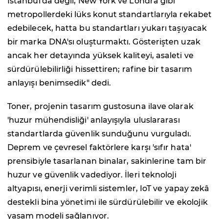
İstanbul'da değil, New York ve Londra gibi
metropollerdeki lüks konut standartlarıyla rekabet
edebilecek, hatta bu standartları yukarı taşıyacak
bir marka DNA'sı oluşturmaktı. Gösterişten uzak
ancak her detayında yüksek kaliteyi, asaleti ve
sürdürülebilirliği hissettiren; rafine bir tasarım
anlayışı benimsedik" dedi.
Toner, projenin tasarım gustosuna ilave olarak
'huzur mühendisliği' anlayışıyla uluslararası
standartlarda güvenlik sunduğunu vurguladı.
Deprem ve çevresel faktörlere karşı 'sıfır hata'
prensibiyle tasarlanan binalar, sakinlerine tam bir
huzur ve güvenlik vadediyor. İleri teknoloji
altyapısı, enerji verimli sistemler, IoT ve yapay zekâ
destekli bina yönetimi ile sürdürülebilir ve ekolojik
yaşam modeli sağlanıyor.