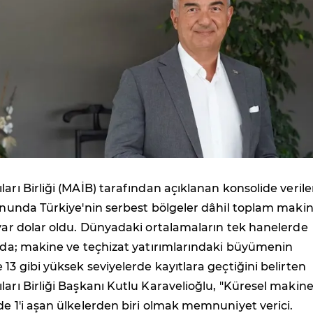
ları Birliği (MAİB) tarafından açıklanan konsolide verile
sonunda Türkiye'nin serbest bölgeler dâhil toplam maki
lyar dolar oldu. Dünyadaki ortalamaların tek hanelerde
ında; makine ve teçhizat yatırımlarındaki büyümenin
 13 gibi yüksek seviyelerde kayıtlara geçtiğini belirten
ları Birliği Başkanı Kutlu Karavelioğlu, "Küresel makin
de 1'i aşan ülkelerden biri olmak memnuniyet verici.