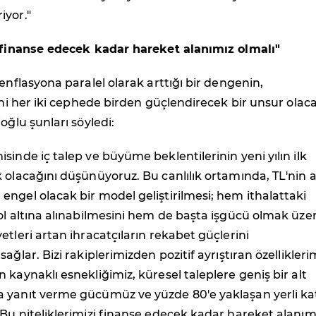
iyor."
i finanse edecek kadar hareket alanımız olmalı"
 enflasyona paralel olarak arttığı bir dengenin,
lini her iki cephede birden güçlendirecek bir unsur olac
oğlu şunları söyledi:
sinde iç talep ve büyüme beklentilerinin yeni yılın ilk
 olacağını düşünüyoruz. Bu canlılık ortamında, TL'nin aş
ngel olacak bir model geliştirilmesi; hem ithalattaki
ol altına alınabilmesini hem de başta işgücü olmak üze
etleri artan ihracatçıların rekabet güçlerini
ağlar. Bizi rakiplerimizden pozitif ayrıştıran özellikleri
 kaynaklı esnekliğimiz, küresel taleplere geniş bir alt
 yanıt verme gücümüz ve yüzde 80'e yaklaşan yerli k
Bu niteliklerimizi finanse edecek kadar hareket alanım