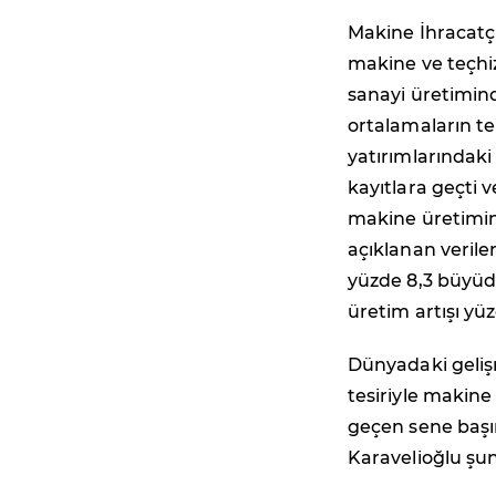
Makine İhracatçı
makine ve teçhiz
sanayi üretimind
ortalamaların te
yatırımlarındaki
kayıtlara geçti v
makine üretimind
açıklanan verile
yüzde 8,3 büyü
üretim artışı yüz
Dünyadaki geliş
tesiriyle makine
geçen sene başı
Karavelioğlu şunl