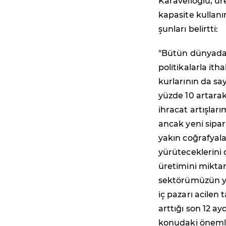
Karavelioğlu, ür
kapasite kullan
şunları belirtti:
"Bütün dünyada e
politikalarla it
kurlarının da sa
yüzde 10 artarak 
ihracat artışlar
ancak yeni sipari
yakın coğrafyal
yürüteceklerini 
üretimini miktar
sektörümüzün yen
iç pazarı acilen
arttığı son 12 a
konudaki önemli