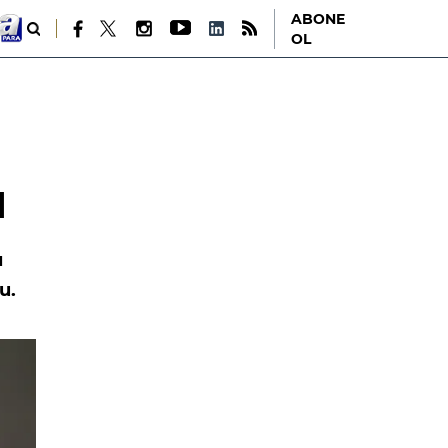
ABONE
OL
ı
ı
u.