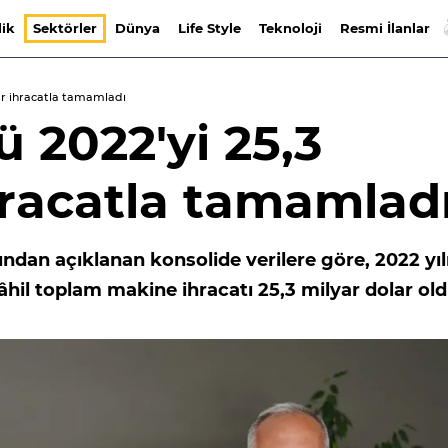
lik
Sektörler
Dünya
Life Style
Teknoloji
Resmi İlanlar
ar ihracatla tamamladı
 2022'yi 25,3
hracatla tamamlad
fından açıklanan konsolide verilere göre, 2022 yıl
hil toplam makine ihracatı 25,3 milyar dolar old