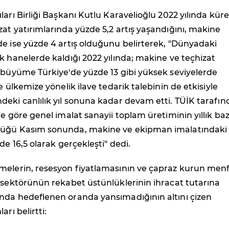
ları Birliği Başkanı Kutlu Karavelioğlu 2022 yılında küre
at yatırımlarında yüzde 5,2 artış yaşandığını, makine
e ise yüzde 4 artış olduğunu belirterek, "Dünyadaki
k hanelerde kaldığı 2022 yılında; makine ve teçhizat
 büyüme Türkiye'de yüzde 13 gibi yüksek seviyelerde
e ülkemize yönelik ilave tedarik talebinin de etkisiyle
eki canlılık yıl sonuna kadar devam etti. TÜİK tarafı
re göre genel imalat sanayii toplam üretiminin yıllık ba
düğü Kasım sonunda, makine ve ekipman imalatındaki
de 16,5 olarak gerçekleşti" dedi.
melerin, resesyon fiyatlamasının ve çapraz kurun menf
 sektörünün rekabet üstünlüklerinin ihracat tutarına
nda hedeflenen oranda yansımadığının altını çizen
arı belirtti: