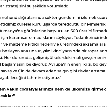
ar stratejisini şu şekilde yorumladı:
s mühendisliği alanında sektör gündemini izlemek üzer
ttiğimiz küresel kuruluşlarda tereddütlü bir iyimserlik
Almanya'da görüşlerine başvurulan 600 üretici firma
3 için karamsar olmadıklarını söylüyor. Tedarik zincirind
ar ve malzeme kıtlığı nedeniyle üretimdeki aksamalara
 besleyen ana unsur, yılın ikinci yarısında bir toparla
isi. Her durumda, gelişmiş ülkelerdeki mali gevşemenin
l başlamasını bekliyoruz. Avrupa'nın enerji krizi, bölgey
n savaş ve Çin'de devam eden salgın gibi riskler artarsa
yabileceğini tahmin ediyoruz."
hem yakın coğrafyalarımıza hem de ülkemize girmek 
acaklar"