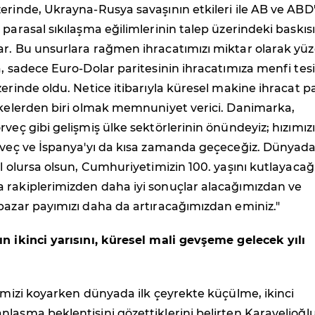
erinde, Ukrayna-Rusya savaşının etkileri ile AB ve ABD
 parasal sıkılaşma eğilimlerinin talep üzerindeki baskısı
ar. Bu unsurlara rağmen ihracatımızı miktar olarak yüz
a, sadece Euro-Dolar paritesinin ihracatımıza menfi tesi
zerinde oldu. Netice itibarıyla küresel makine ihracat p
ülkelerden biri olmak memnuniyet verici. Danimarka,
rveç gibi gelişmiş ülke sektörlerinin önündeyiz; hızımızı
İsveç ve İspanya'yı da kısa zamanda geçeceğiz. Dünyada
ıl olursa olsun, Cumhuriyetimizin 100. yaşını kutlayacağ
 rakiplerimizden daha iyi sonuçlar alacağımızdan ve
pazar payımızı daha da artıracağımızdan eminiz."
n ikinci yarısını, küresel mali gevşeme gelecek yılı
rimizi koyarken dünyada ilk çeyrekte küçülme, ikinci
laşma beklentisini gözettiklerini belirten Karavelioğlu