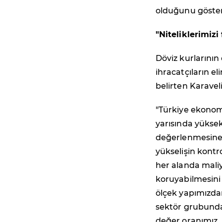
olduğunu göster
"Niteliklerimiz
Döviz kurlarının
ihracatçıların e
belirten Karaveli
"Türkiye ekonomi
yarısında yüksek
değerlenmesine e
yükselişin kontr
her alanda maliy
koruyabilmesini s
ölçek yapımızdan
sektör grubunda
değer oranımız. 