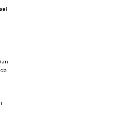
sel
ndan
zda
i