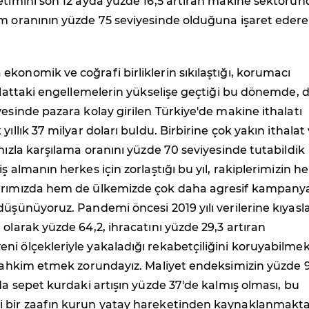
etimini son 12 ayda yüzde 16,5 artıran makine sektörün
ım oranının yüzde 75 seviyesinde olduğuna işaret eder
konomik ve coğrafi birliklerin sıkılaştığı, korumacı
halattaki engellemelerin yükselişe geçtiği bu dönemde, d
yesinde pazara kolay girilen Türkiye'de makine ithalatı
yıllık 37 milyar doları buldu. Birbirine çok yakın ithalat
ımızla karşılama oranını yüzde 70 seviyesinde tutabildik
ş almanın herkes için zorlaştığı bu yıl, rakiplerimizin 
arımızda hem de ülkemizde çok daha agresif kampany
düşünüyoruz. Pandemi öncesi 2019 yılı verilerine kıyasl
 olarak yüzde 64,2, ihracatını yüzde 29,3 artıran
i ölçekleriyle yakaladığı rekabetçiliğini koruyabilmek
 tahkim etmek zorundayız. Maliyet endeksimizin yüzde 
yda sepet kurdaki artışın yüzde 37'de kalmış olması, bu
 bir zaafın kurun yatay hareketinden kaynaklanmakt