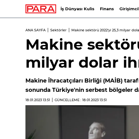
İş Dünyası Kulis
Finans
Girişimci
ANA SAYFA
Sektörler
Makine sektörü 2022'yi 25,3 milyar dol
Makine sektörü
milyar dolar i
Makine İhracatçıları Birliği (MAİB) tara
sonunda Türkiye'nin serbest bölgeler dâ
18.01.2023
13:51
GÜNCELLEME : 18.01.2023
13:51