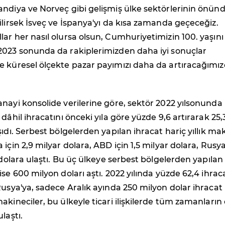
ndiya ve Norveç gibi gelişmiş ülke sektörlerinin önünd
ilirsek İsveç ve İspanya'yı da kısa zamanda geçeceğiz.
ar her nasıl olursa olsun, Cumhuriyetimizin 100. yaşını
2023 sonunda da rakiplerimizden daha iyi sonuçlar
e küresel ölçekte pazar payımızı daha da artıracağımı
nayi konsolide verilerine göre, sektör 2022 yılsonunda
dâhil ihracatını önceki yıla göre yüzde 9,6 artırarak 25,
şıdı. Serbest bölgelerden yapılan ihracat hariç yıllık ma
 için 2,9 milyar dolara, ABD için 1,5 milyar dolara, Rusy
r dolara ulaştı. Bu üç ülkeye serbest bölgelerden yapılan
ise 600 milyon doları aştı. 2022 yılında yüzde 62,4 ihrac
Rusya'ya, sadece Aralık ayında 250 milyon dolar ihracat
akineciler, bu ülkeyle ticari ilişkilerde tüm zamanların
laştı.