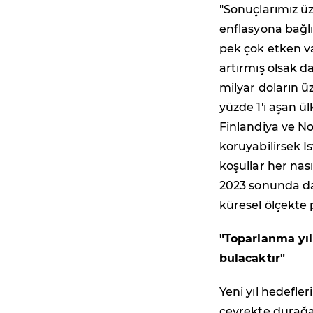
"Sonuçlarımız üz
enflasyona bağlı
pek çok etken v
artırmış olsak d
milyar doların ü
yüzde 1'i aşan 
Finlandiya ve No
koruyabilirsek 
koşullar her nas
2023 sonunda da
küresel ölçekte 
"Toparlanma yılı
bulacaktır"
Yeni yıl hedefle
çeyrekte durağan