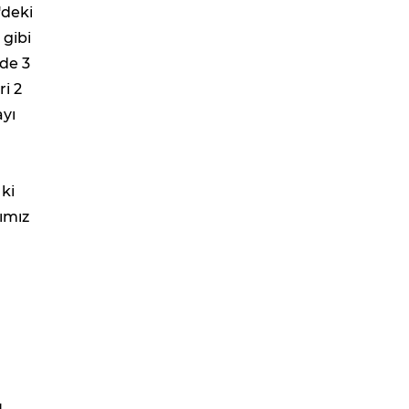
'deki
 gibi
de 3
ri 2
ayı
ki
ımız
,