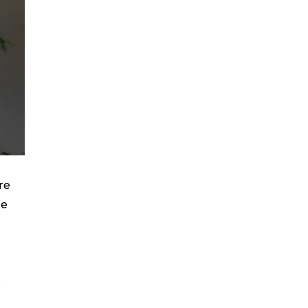
re
ne
e