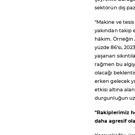
sektörün dış paz
"Makine ve tesi
yakından takip e
hâkim. Örneğin 
yüzde 86'sı, 202
yaşanan sıkıntıl
rağmen bu algıyı
olacağı beklent
erken gelecek yı
etkisi altına ala
durgunluğun uza
"Rakiplerimiz 
daha agresif ol