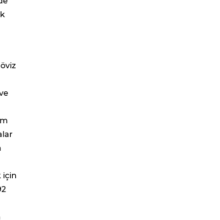
de
ek
öviz
 ve
hem
alar
a
 için
92
a