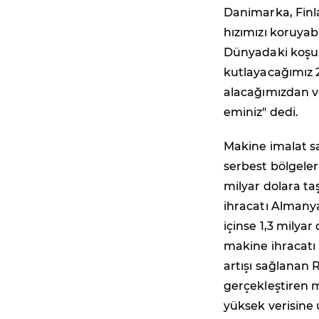
Danimarka, Finla
hızımızı koruyab
Dünyadaki koşull
kutlayacağımız 
alacağımızdan v
eminiz" dedi.
Makine imalat sa
serbest bölgeler 
milyar dolara ta
ihracatı Almanya
içinse 1,3 milya
makine ihracatı 
artışı sağlanan 
gerçekleştiren m
yüksek verisine u