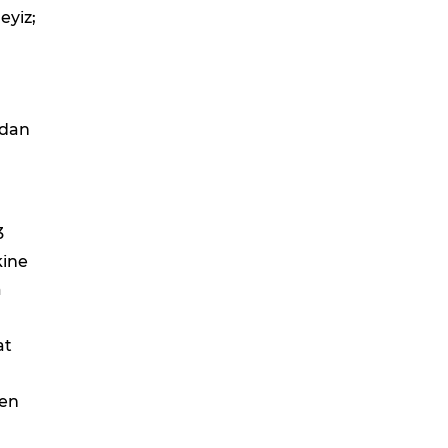
eyiz;
zdan
3
kine
a
at
 en