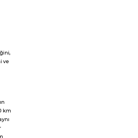
ini,
i ve
ın
00 km
 aynı
r
am