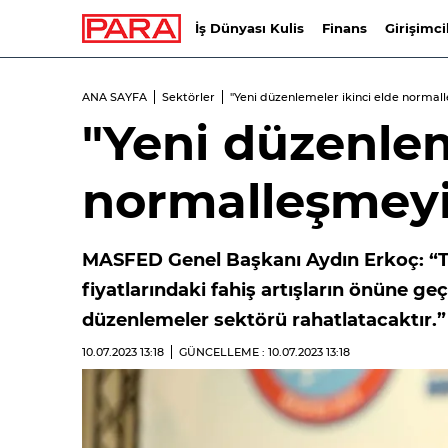
İş Dünyası Kulis
Finans
Girişimci
ANA SAYFA
Sektörler
"Yeni düzenlemeler ikinci elde normal
"Yeni düzenlem
normalleşmeyi
MASFED Genel Başkanı Aydın Erkoç: “Ti
fiyatlarındaki fahiş artışların önüne g
düzenlemeler sektörü rahatlatacaktır.”
10.07.2023
13:18
GÜNCELLEME : 10.07.2023
13:18