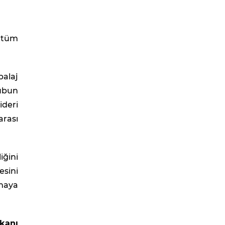
i tüm
balaj
rubun
ideri
arası
ğini
esini
maya
kanı