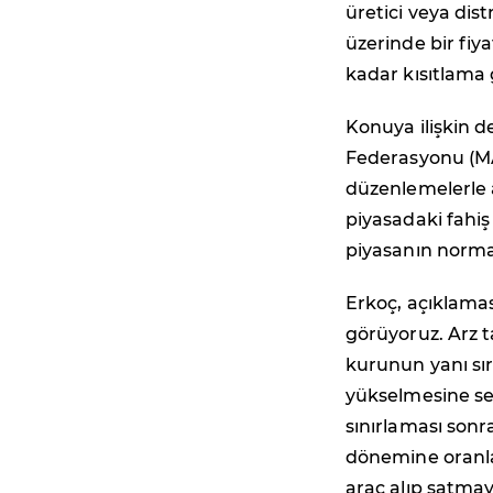
üretici veya dist
üzerinde bir fiy
kadar kısıtlama g
Konuya ilişkin d
Federasyonu (MA
düzenlemelerle 
piyasadaki fahiş
piyasanın normal
Erkoç, açıklaması
görüyoruz. Arz t
kurunun yanı sıra
yükselmesine seb
sınırlaması sonra
dönemine oranla 
araç alıp satmay