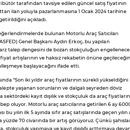
ribütör tarafından tavsiye edilen güncel satış fiyatının
attan ilan yoluyla pazarlanmasına 1 Ocak 2024 tarihine
etirildiğini açıkladı.
eğerlendirmelerde bulunan Motorlu Araç Satıcıları
SFED) Genel Başkanı Aydın Erkoç, bu yapılan
arz talep dengesini de bozan stokçuluğun engelleneceğ
 fiyat artışlarının ve haksız rekabetin önüne geçileceğin
leşmeye başlayacağını ifade etti.
nda "Son iki yıldır araç fiyatlarının sürekli yükseldiğini
alepte yaşanan sorunların ve dalgalı seyreden döviz
 sektördeki kayıt dışılık ve stokçuluk da araç fiyatların
ep oluyor. Motorlu araç satıcılarına getirilen 6 ay 60
sı bu yılın ilk 5 ayında sıfır araç satışlarında geçen yılın
yüzde 70 civarında bir artış görüyoruz. Çünkü şahısla
a, stokçuluk yapmaya ve kayıt dışılığı arttırmaya dev