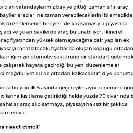
ibi olan vatandaşlarımız bayiye gittiği zaman sıfır araç
ayiler araçları ne zaman verebileceklerini bilemedikler
ak düzenlemenin bireyleri de kapsamasıyla piyasada
adı ve şu an bayilerde araç bulunabiliyor. İkinci el
 araç fiyatından yüksek olamayacağına dair yapılan ek
yasayı rahatlatacak; fiyatlarda oluşan köpüğü ortada
akanlığımızın otomotiv sektörüne bir standart getirme
kle çalışarak hayata geçirdiği bu yeni düzenlemeler
ci mağduriyetleri de ortadan kalkacaktır" diye konuştu
arında bu yılın ilk 5 ayında geçen yılın aynı dönemine gör
cılarına kısıtlama getirildiği halde yüzde 70 civarında b
şahıslar araç alıp satmaya, piyasayı haksız bir şekilde
vam ediyor.
ra riayet etmeli"