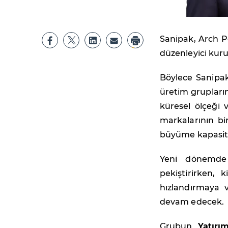
Sanipak, Arch Pe
düzenleyici kur
Böylece Sanipak
üretim grupların
küresel ölçeği 
markalarının bi
büyüme kapasites
Yeni dönemde S
pekiştirirken,
hızlandırmaya 
devam edecek.
Grubun
Yatırı