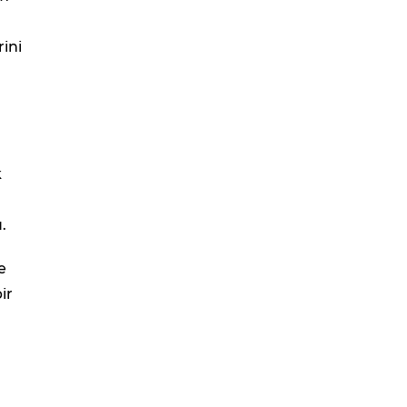
ini
n
k
.
e
ir