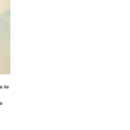
 ile
da