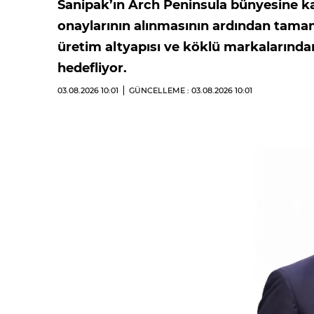
Sanipak’ın Arch Peninsula bünyesine ka
onaylarının alınmasının ardından tama
üretim altyapısı ve köklü markalarında
hedefliyor.
03.08.2026
10:01
GÜNCELLEME : 03.08.2026
10:01