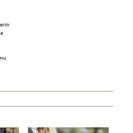
erin
da
onu