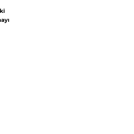
ki
mayı