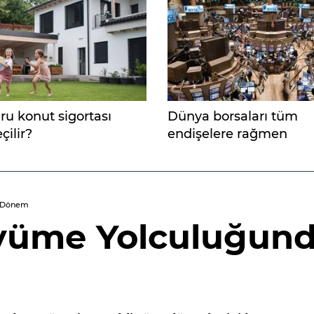
ru konut sigortası
Dünya borsaları tüm
çilir?
endişelere rağmen
kazandırdı
i Dönem
üyüme Yolculuğun