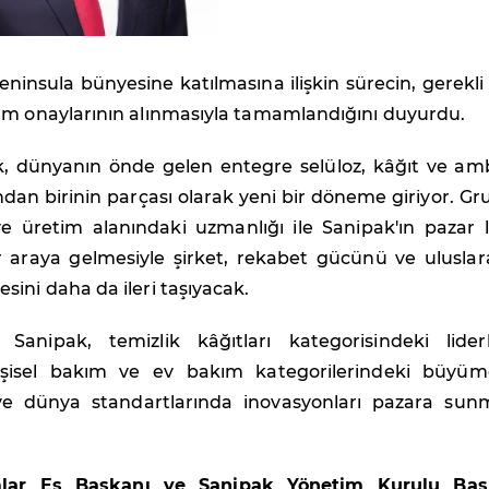
ninsula bünyesine katılmasına ilişkin sürecin, gerekl
um onaylarının alınmasıyla tamamlandığını duyurdu.
, dünyanın önde gelen entegre selüloz, kâğıt ve am
dan birinin parçası olarak yeni bir döneme giriyor. G
ve üretim alanındaki uzmanlığı ile Sanipak'ın pazar l
r araya gelmesiyle şirket, rekabet gücünü ve uluslar
ini daha da ileri taşıyacak.
anipak, temizlik kâğıtları kategorisindeki liderli
 kişisel bakım ve ev bakım kategorilerindeki büyüm
ve dünya standartlarında inovasyonları pazara sun
mlar Eş Başkanı ve Sanipak Yönetim Kurulu Baş