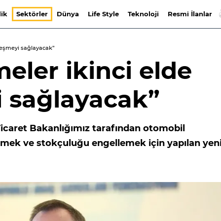
lik
Sektörler
Dünya
Life Style
Teknoloji
Resmi İlanlar
leşmeyi sağlayacak”
eler ikinci elde
 sağlayacak”
caret Bakanlığımız tarafından otomobil
eçmek ve stokçuluğu engellemek için yapılan yen