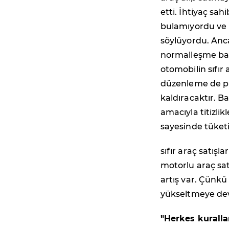
etti. İhtiyaç sah
bulamıyordu ve b
söylüyordu. Anc
normalleşme başl
otomobilin sıfır
düzenleme de pi
kaldıracaktır. B
amacıyla titizli
sayesinde tüketi
sıfır araç satışl
motorlu araç satı
artış var. Çünkü 
yükseltmeye de
"Herkes kuralla