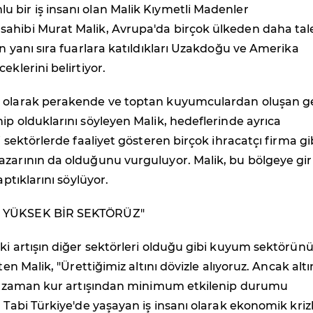
 bir iş insanı olan Malik Kıymetli Madenler
ahibi Murat Malik, Avrupa'da birçok ülkeden daha tal
un yanı sıra fuarlara katıldıkları Uzakdoğu ve Amerika
eklerini belirtiyor.
 olarak perakende ve toptan kuyumculardan oluşan g
ip olduklarını söyleyen Malik, hedeflerinde ayrıca
i sektörlerde faaliyet gösteren birçok ihracatçı firma gi
azarının da olduğunu vurguluyor. Malik, bu bölgeye g
aptıklarını söylüyor.
 YÜKSEK BİR SEKTÖRÜZ"
ki artışın diğer sektörleri olduğu gibi kuyum sektörün
rten Malik, "Ürettiğimiz altını dövizle alıyoruz. Ancak alt
mız zaman kur artışından minimum etkilenip durumu
. Tabi Türkiye'de yaşayan iş insanı olarak ekonomik kriz