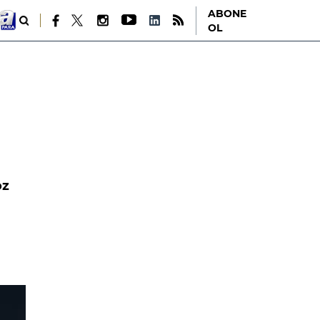
ABONE
OL
öz