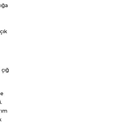
lığa
çık
 çığ
de
.
rım
k