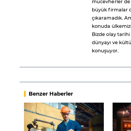
mücevherler de
büyük firmalar 
çıkaramadık. A
konuda ülkemizin
Bizde olay tarih
dünyayı ve kültü
konuşuyor.
Benzer Haberler