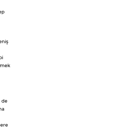
ep
eniş
bi
irmek
ü de
ına
lere