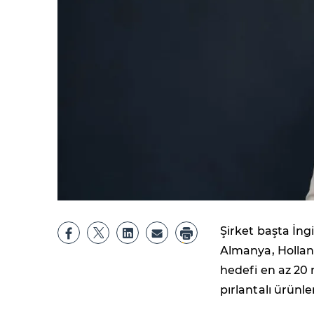
Şirket başta İng
Almanya, Holland
hedefi en az 20
pırlantalı ürünl