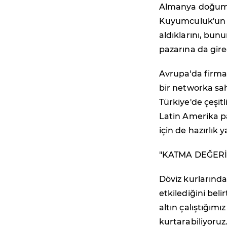
Almanya doğumlu
Kuyumculuk'un s
aldıklarını, bun
pazarına da girec
Avrupa'da firma
bir networka sah
Türkiye'de çeşitl
Latin Amerika p
için de hazırlık y
"KATMA DEĞERİ
Döviz kurlarında
etkilediğini beli
altın çalıştığı
kurtarabiliyoruz