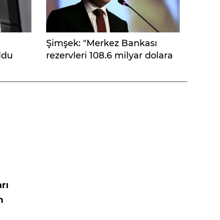
Şimşek: "Merkez Bankası
ldu
rezervleri 108.6 milyar dolara
çıktı"
rı
m