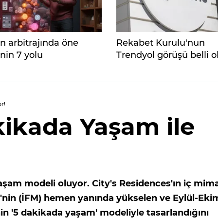
 arbitrajında öne
Rekabet Kurulu'nun
in 7 yolu
Trendyol görüşü belli o
r!
kikada Yaşam ile
şam modeli oluyor. City's Residences'ın iç mima
i'nin (İFM) hemen yanında yükselen ve Eylül-Eki
in '5 dakikada yaşam' modeliyle tasarlandığını