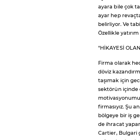
ayara bile çok t
ayar hep revaçta
belirliyor. Ve tab
Özellikle yatırım
"HİKAYESİ OLA
Firma olarak hed
döviz kazandırm
taşımak için gece
sektörün içinde
motivasyonumuz 
firmasıyız. Şu a
bölgeye bir iş ge
de ihracat yapa
Cartier, Bulgari