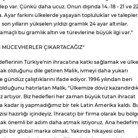
alep var. Çünkü daha ucuz. Onun dışında 14.-18 - 21 ve 2
. Ayar farkını ülkelerde yaşayan topluluklar ve talepler
i son yılların yükselen yıldızı gramlık 24 ayar altınlar.
 amaçlı bu gramlık altın ve türevlerine büyük ilgi var."
N MÜCEVHERLER ÇIKARTACAĞIZ"
eflerinin Türkiye'nin ihracatına katkı sağlamak ve ülk
ak olduğunu dile getiren Malik, ivmeyi daha yukarı
 gündüz çalıştıklarını ifade ediyor. 1996 yılından beri
 olduğunu hatırlatan Malik, "Ülkemize döviz kazandırdı
artıyor. Biz hedefleri her zaman büyük tutan ihracat
na kadar iş yapmadığımız bir tek Latin Amerika kaldı. B
zisi hazırlığı içindeyiz. İhracatçı bir firma olarak bu böl
rak önemli bir adım daha atmak istiyoruz. Ana hedefim
 gibi bir global marka olmak. Yakında hikayesi olan