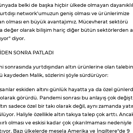
Dünyada belki de başka hiçbir ülkede olmayan dayanıklı
yurtdışı network'umuzun geniş olması ve ürünlerimize
an olması en büyük avantajımız. Mücevherat sektörü
 değer olarak bilişim hariç diğer bütün sektörlerden a
yor" diyor.
İDEN SONRA PATLADI
i sonrasında yurtdışından altın ürünlerine olan talebin
 kaydeden Malik, sözlerini şöyle sürdürüyor:
nsanlar eskiden altını günlük hayatta ya da özel günler
 olarak görürdü. Pandemi sonrası bu anlayış çok değişti
tın sadece özel bir takı olarak değil, aynı zamanda yatı
lüyor. Haliyle özellikle altın takıya talep çok arttı. Anca
ınırlı olması ve eskisi kadar çok çıkarılmaması nedeniyle
rtıyor. Bazı ülkelerde mesela Amerika ve İngiltere"de 9