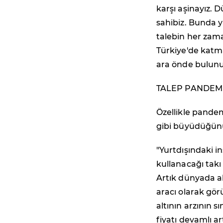
karşı aşinayız. 
sahibiz. Bunda 
talebin her zam
Türkiye'de katma
ara önde bulunu
TALEP PANDEM
Özellikle pandem
gibi büyüdüğünü
"Yurtdışındaki i
kullanacağı takı
Artık dünyada al
aracı olarak görü
altının arzının s
fiyatı devamlı a