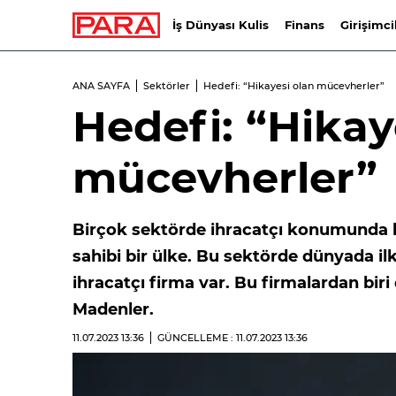
İş Dünyası Kulis
Finans
Girişimci
ANA SAYFA
Sektörler
Hedefi: “Hikayesi olan mücevherler”
Hedefi: “Hikay
mücevherler”
Birçok sektörde ihracatçı konumunda b
sahibi bir ülke. Bu sektörde dünyada il
ihracatçı firma var. Bu firmalardan biri
Madenler.
11.07.2023
13:36
GÜNCELLEME : 11.07.2023
13:36