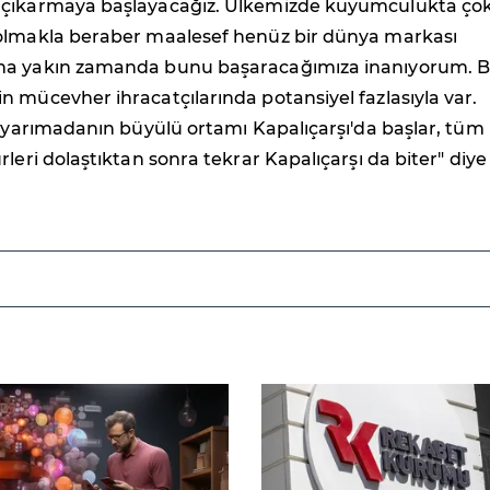
 çıkarmaya başlayacağız. Ülkemizde kuyumculukta ço
olmakla beraber maalesef henüz bir dünya markası
ma yakın zamanda bunu başaracağımıza inanıyorum. 
 mücevher ihracatçılarında potansiyel fazlasıyla var.
i yarımadanın büyülü ortamı Kapalıçarşı'da başlar, tüm
rleri dolaştıktan sonra tekrar Kapalıçarşı da biter" diye