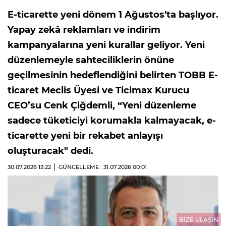
E-ticarette yeni dönem 1 Ağustos'ta başlıyor.
Yapay zekâ reklamları ve indirim
kampanyalarına yeni kurallar geliyor. Yeni
düzenlemeyle sahteciliklerin önüne
geçilmesinin hedeflendiğini belirten TOBB E-
ticaret Meclis Üyesi ve Ticimax Kurucu
CEO’su Cenk Çiğdemli, “Yeni düzenleme
sadece tüketiciyi korumakla kalmayacak, e-
ticarette yeni bir rekabet anlayışı
oluşturacak" dedi.
30.07.2026
13:22
GÜNCELLEME : 31.07.2026
00:01
BİZE ULAŞIN