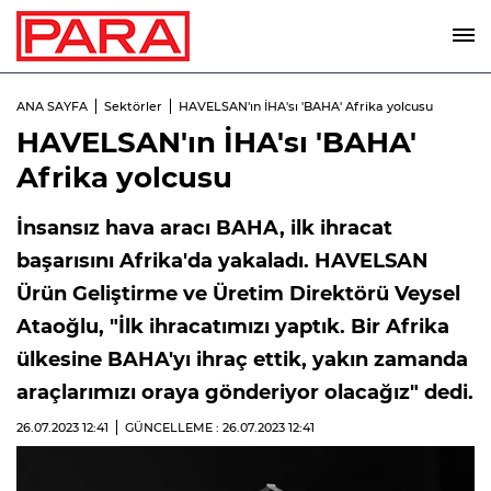
ANA SAYFA
Sektörler
HAVELSAN'ın İHA'sı 'BAHA' Afrika yolcusu
HAVELSAN'ın İHA'sı 'BAHA'
Afrika yolcusu
İnsansız hava aracı BAHA, ilk ihracat
başarısını Afrika'da yakaladı. HAVELSAN
Ürün Geliştirme ve Üretim Direktörü Veysel
Ataoğlu, "İlk ihracatımızı yaptık. Bir Afrika
ülkesine BAHA'yı ihraç ettik, yakın zamanda
araçlarımızı oraya gönderiyor olacağız" dedi.
26.07.2023
12:41
GÜNCELLEME : 26.07.2023
12:41