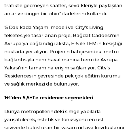
trafikte geçmeyen saatler, sevdikleriyle paylaşılan
anlar ve dingin bir zihin" ifadelerini kullandı.
'5 Dakikada Yaşam' modeli ve 'City's Living'
felsefesiyle tasarlanan proje, Bağdat Caddesi'nin
Avrupa'ya bağlandığı aksta, E-5 ile TEM'in kesiştiği
noktada yer alıyor. Projenin bahçesindeki metro
bağlantısıyla hem havalimanına hem de Avrupa
Yakası'nın tamamına erişim sağlanıyor. City's
Residences'ın çevresinde pek çok eğitim kurumu
ve sağlık merkezi de bulunuyor.
1+1'den 5,5+1'e residence seçenekleri
Dünya metropollerindeki simge yapılarla
yarışabilecek, estetik ve fonksiyonu en üst
seviyede buluşturan bir yaşam ortaya koyduklarını