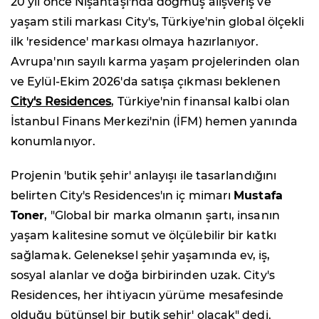
20 yıl önce Nişantaşı'nda doğmuş alışveriş ve
yaşam stili markası City's, Türkiye'nin global ölçekli
ilk 'residence' markası olmaya hazırlanıyor.
Avrupa'nın sayılı karma yaşam projelerinden olan
ve Eylül-Ekim 2026'da satışa çıkması beklenen
City's Residences
, Türkiye'nin finansal kalbi olan
İstanbul Finans Merkezi'nin (İFM) hemen yanında
konumlanıyor.
Projenin 'butik şehir' anlayışı ile tasarlandığını
belirten City's Residences'ın iç mimarı
Mustafa
Toner
, "Global bir marka olmanın şartı, insanın
yaşam kalitesine somut ve ölçülebilir bir katkı
sağlamak. Geleneksel şehir yaşamında ev, iş,
sosyal alanlar ve doğa birbirinden uzak. City's
Residences, her ihtiyacın yürüme mesafesinde
olduğu bütünsel bir butik şehir' olacak" dedi.