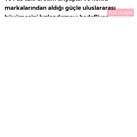
markalarından aldığı güçle uluslararası
BİZE ULAŞIN
büyümesini hızlandırmayı hedefliyor.
03.08.2026
10:01
GÜNCELLEME : 03.08.2026
10:01
Sanipak, Arch Peninsula bünyesine katılmasına
ilişkin sürecin, gerekli tüm düzenleyici kurum
onaylarının alınmasıyla tamamlandığını duyurdu.
Böylece Sanipak, dünyanın önde gelen entegre