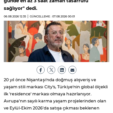
günde en az 3 saat zaman tasarrufu
sağlıyor" dedi.
06.08.2026
12:35
GÜNCELLEME : 07.08.2026
00:01
20 yıl önce Nişantaşı'nda doğmuş alışveriş ve
yaşam stili markası City's, Türkiye'nin global ölçekli
ilk 'residence' markası olmaya hazırlanıyor.
Avrupa'nın sayılı karma yaşam projelerinden olan
ve Eylül-Ekim 2026'da satışa çıkması beklenen