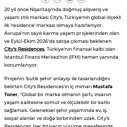
20 yıl önce Nişantaşı'nda doğmuş alışveriş ve
yaşam stili markası City's, Türkiye'nin global ölçekli
ilk 'residence' markası olmaya hazırlanıyor.
Avrupa'nın sayılı karma yaşam projelerinden olan
ve Eylül-Ekim 2026'da satışa çıkması beklenen
City's Residences
, Türkiye'nin finansal kalbi olan
İstanbul Finans Merkezi'nin (İFM) hemen yanında
konumlanıyor.
Projenin 'butik şehir' anlayışı ile tasarlandığını
belirten City's Residences'ın iç mimarı
Mustafa
Toner
, "Global bir marka olmanın şartı, insanın
yaşam kalitesine somut ve ölçülebilir bir katkı
sağlamak. Geleneksel şehir yaşamında ev, iş,
sosyal alanlar ve doğa birbirinden uzak. City's
Residences, her ihtiyacın yürüme mesafesinde