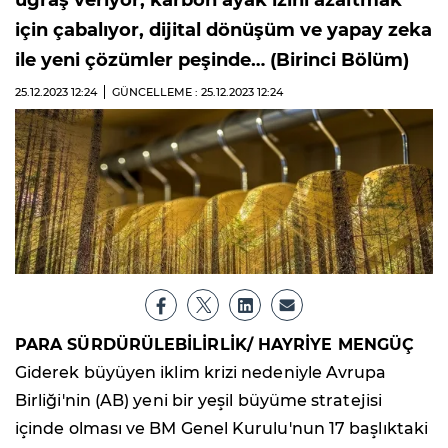
uğraş veriyor, karbon ayak izini azaltmak
için çabalıyor, dijital dönüşüm ve yapay zeka
ile yeni çözümler peşinde… (Birinci Bölüm)
25.12.2023
12:24
GÜNCELLEME : 25.12.2023
12:24
PARA SÜRDÜRÜLEBİLİRLİK/ HAYRİYE MENGÜÇ
Giderek büyüyen iklim krizi nedeniyle Avrupa
Birliği'nin (AB) yeni bir yeşil büyüme stratejisi
içinde olması ve BM Genel Kurulu'nun 17 başlıktaki