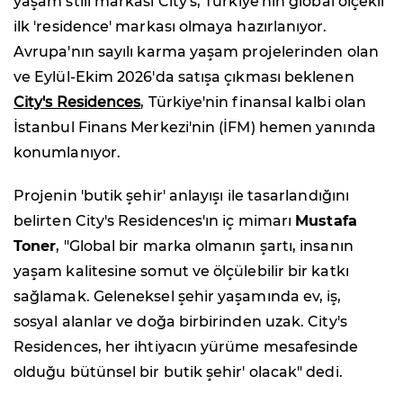
yaşam stili markası City's, Türkiye'nin global ölçekli
ilk 'residence' markası olmaya hazırlanıyor.
Avrupa'nın sayılı karma yaşam projelerinden olan
ve Eylül-Ekim 2026'da satışa çıkması beklenen
City's Residences
, Türkiye'nin finansal kalbi olan
İstanbul Finans Merkezi'nin (İFM) hemen yanında
konumlanıyor.
Projenin 'butik şehir' anlayışı ile tasarlandığını
belirten City's Residences'ın iç mimarı
Mustafa
Toner
, "Global bir marka olmanın şartı, insanın
yaşam kalitesine somut ve ölçülebilir bir katkı
sağlamak. Geleneksel şehir yaşamında ev, iş,
sosyal alanlar ve doğa birbirinden uzak. City's
Residences, her ihtiyacın yürüme mesafesinde
olduğu bütünsel bir butik şehir' olacak" dedi.