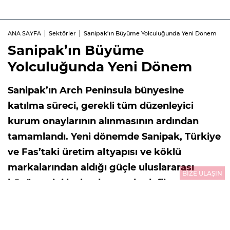
ANA SAYFA
Sektörler
Sanipak’ın Büyüme Yolculuğunda Yeni Dönem
Sanipak’ın Büyüme
Yolculuğunda Yeni Dönem
Sanipak’ın Arch Peninsula bünyesine
katılma süreci, gerekli tüm düzenleyici
kurum onaylarının alınmasının ardından
tamamlandı. Yeni dönemde Sanipak, Türkiye
ve Fas’taki üretim altyapısı ve köklü
markalarından aldığı güçle uluslararası
BİZE ULAŞIN
büyümesini hızlandırmayı hedefliyor.
03.08.2026
10:01
GÜNCELLEME : 03.08.2026
10:01