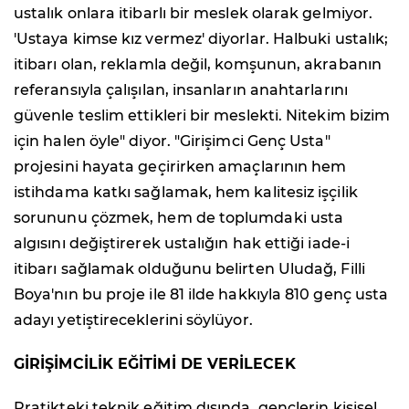
ustalık onlara itibarlı bir meslek olarak gelmiyor.
'Ustaya kimse kız vermez' diyorlar. Halbuki ustalık;
itibarı olan, reklamla değil, komşunun, akrabanın
referansıyla çalışılan, insanların anahtarlarını
güvenle teslim ettikleri bir meslekti. Nitekim bizim
için halen öyle" diyor. "Girişimci Genç Usta"
projesini hayata geçirirken amaçlarının hem
istihdama katkı sağlamak, hem kalitesiz işçilik
sorununu çözmek, hem de toplumdaki usta
algısını değiştirerek ustalığın hak ettiği iade-i
itibarı sağlamak olduğunu belirten Uludağ, Filli
Boya'nın bu proje ile 81 ilde hakkıyla 810 genç usta
adayı yetiştireceklerini söylüyor.
GİRİŞİMCİLİK EĞİTİMİ DE VERİLECEK
Pratikteki teknik eğitim dışında, gençlerin kişisel