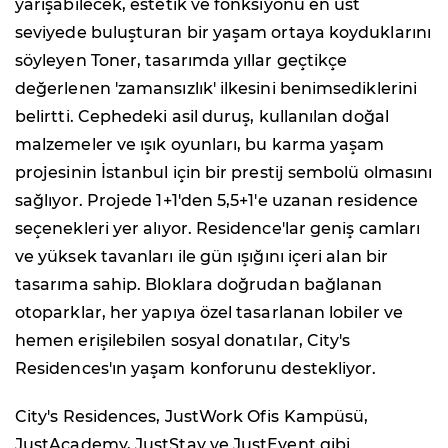
yarışabilecek, estetik ve fonksiyonu en üst
seviyede buluşturan bir yaşam ortaya koyduklarını
söyleyen Toner, tasarımda yıllar geçtikçe
değerlenen 'zamansızlık' ilkesini benimsediklerini
belirtti. Cephedeki asil duruş, kullanılan doğal
malzemeler ve ışık oyunları, bu karma yaşam
projesinin İstanbul için bir prestij sembolü olmasını
sağlıyor. Projede 1+1'den 5,5+1'e uzanan residence
seçenekleri yer alıyor. Residence'lar geniş camları
ve yüksek tavanları ile gün ışığını içeri alan bir
tasarıma sahip. Bloklara doğrudan bağlanan
otoparklar, her yapıya özel tasarlanan lobiler ve
hemen erişilebilen sosyal donatılar, City's
Residences'ın yaşam konforunu destekliyor.
City's Residences, JustWork Ofis Kampüsü,
JustAcademy, JustStay ve JustEvent gibi