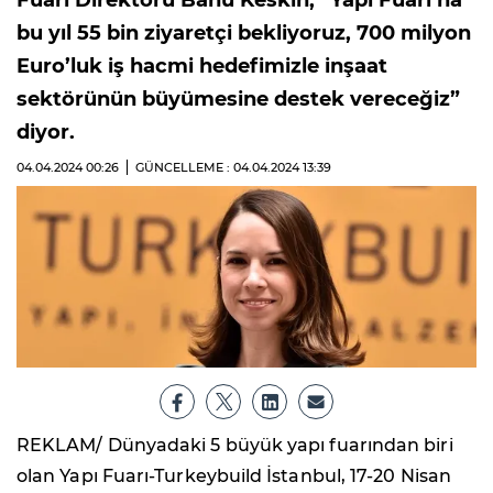
Fuarı Direktörü Banu Keskin, “Yapı Fuarı’na
bu yıl 55 bin ziyaretçi bekliyoruz, 700 milyon
Euro’luk iş hacmi hedefimizle inşaat
sektörünün büyümesine destek vereceğiz”
diyor.
04.04.2024
00:26
GÜNCELLEME : 04.04.2024
13:39
REKLAM/ Dünyadaki 5 büyük yapı fuarından biri
olan Yapı Fuarı-Turkeybuild İstanbul, 17-20 Nisan