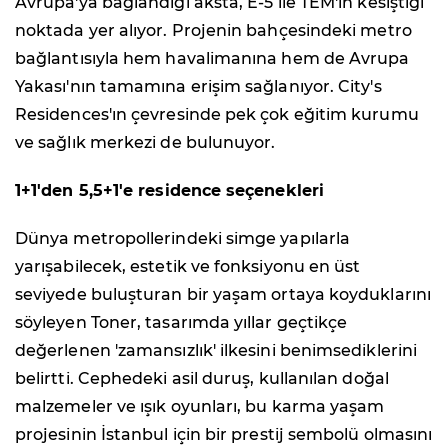
Avrupa'ya bağlandığı aksta, E-5 ile TEM'in kesiştiği
noktada yer alıyor. Projenin bahçesindeki metro
bağlantısıyla hem havalimanına hem de Avrupa
Yakası'nın tamamına erişim sağlanıyor. City's
Residences'ın çevresinde pek çok eğitim kurumu
ve sağlık merkezi de bulunuyor.
1+1'den 5,5+1'e residence seçenekleri
Dünya metropollerindeki simge yapılarla
yarışabilecek, estetik ve fonksiyonu en üst
seviyede buluşturan bir yaşam ortaya koyduklarını
söyleyen Toner, tasarımda yıllar geçtikçe
değerlenen 'zamansızlık' ilkesini benimsediklerini
belirtti. Cephedeki asil duruş, kullanılan doğal
malzemeler ve ışık oyunları, bu karma yaşam
projesinin İstanbul için bir prestij sembolü olmasını