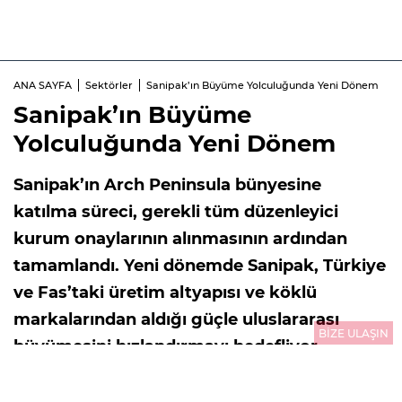
ANA SAYFA
Sektörler
Sanipak’ın Büyüme Yolculuğunda Yeni Dönem
Sanipak’ın Büyüme
Yolculuğunda Yeni Dönem
Sanipak’ın Arch Peninsula bünyesine
katılma süreci, gerekli tüm düzenleyici
kurum onaylarının alınmasının ardından
tamamlandı. Yeni dönemde Sanipak, Türkiye
ve Fas’taki üretim altyapısı ve köklü
markalarından aldığı güçle uluslararası
BİZE ULAŞIN
büyümesini hızlandırmayı hedefliyor.
03.08.2026
10:01
GÜNCELLEME : 03.08.2026
10:01