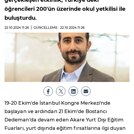
gerçekleşen etkinlik, Türkiye’deki
öğrencileri 200'ün üzerinde okul yetkilisi ile
buluşturdu.
22.10.2024
11:26
GÜNCELLEME : 22.10.2024
11:26
19-20 Ekim'de İstanbul Kongre Merkezi'nde
başlayan ve ardından 21 Ekim'de Bostancı
Dedeman'da devam eden Akare Yurt Dışı Eğitim
Fuarları, yurt dışında eğitim fırsatlarına ilgi duyan