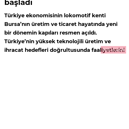
başladı
Türkiye ekonomisinin lokomotif kenti
Bursa’nın üretim ve ticaret hayatında yeni
bir dönemin kapıları resmen açıldı.
Türkiye’nin yüksek teknolojili üretim ve
ihracat hedefleri doğrultusunda faaliyetlerini
BİZE ULAŞIN
sürdüren TEKNOSAB bünyesinde hayata
geçirilen TEKNOSAB KOBİ OSB projesi ile
binlerce firmanın modern üretim altyapısına
kavuşması ve uluslararası ölçekte rekabet
gücünün artırılması adına tarihi bir adım
atıldı.
09.08.2026
14:09
GÜNCELLEME : 10.08.2026
00:01