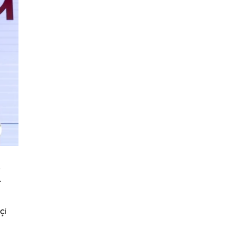
e
r
çi