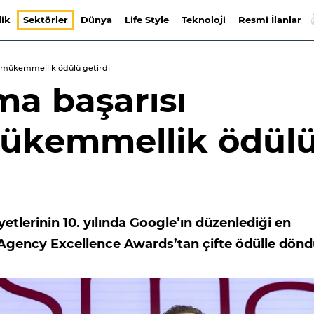
lik
Sektörler
Dünya
Life Style
Teknoloji
Resmi İlanlar
 2 mükemmellik ödülü getirdi
ma başarısı
mükemmellik ödül
yetlerinin 10. yılında Google’ın düzenlediği en
le Agency Excellence Awards’tan çifte ödülle dönd