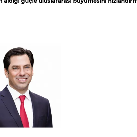
n aldığı güçle uluslararası büyümesini hızlandır