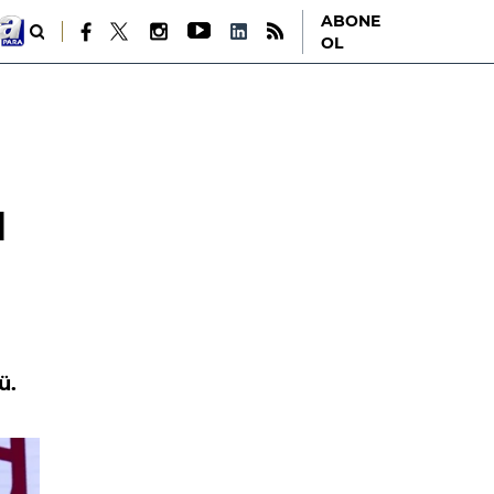
ABONE
OL
ü
ü.