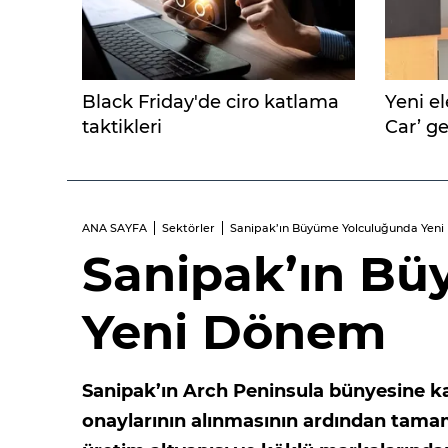
Black Friday'de ciro katlama
Yeni el
taktikleri
Car’ ge
ANA SAYFA
Sektörler
Sanipak’ın Büyüme Yolculuğunda Yen
Sanipak’ın B
Yeni Dönem
Sanipak’ın Arch Peninsula bünyesine ka
onaylarının alınmasının ardından tama