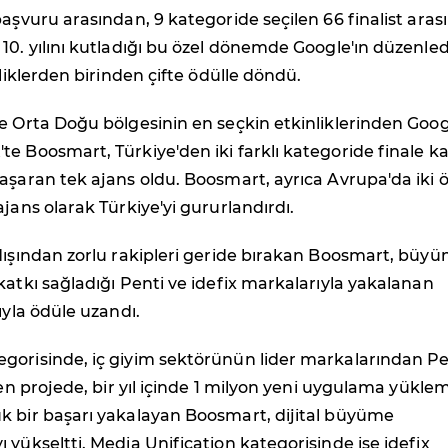
başvuru arasından, 9 kategoride seçilen 66 finalist aras
10. yılını kutladığı bu özel dönemde Google'ın düzenled
nliklerden birinden çifte ödülle döndü.
e Orta Doğu bölgesinin en seçkin etkinliklerinden Goo
e Boosmart, Türkiye'den iki farklı kategoride finale k
aşaran tek ajans oldu. Boosmart, ayrıca Avrupa'da iki 
ajans olarak Türkiye'yi gururlandırdı.
dışından zorlu rakipleri geride bırakan Boosmart, büy
katkı sağladığı Penti ve idefix markalarıyla yakalanan
ıyla ödüle uzandı.
gorisinde, iç giyim sektörünün lider markalarından Pe
ilen projede, bir yıl içinde 1 milyon yeni uygulama yükle
k bir başarı yakalayan Boosmart, dijital büyüme
 yükseltti. Media Unification kategorisinde ise idefix