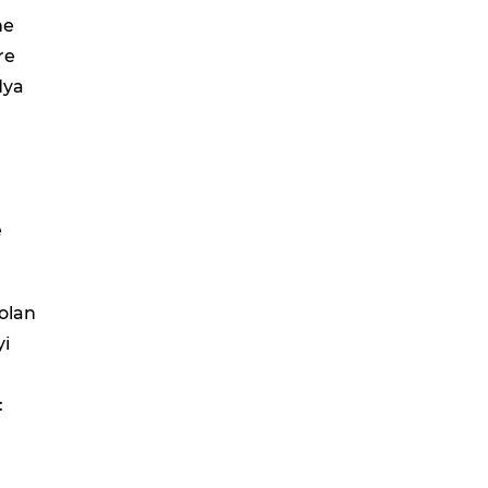
ne
re
dya
e
 olan
yi
: