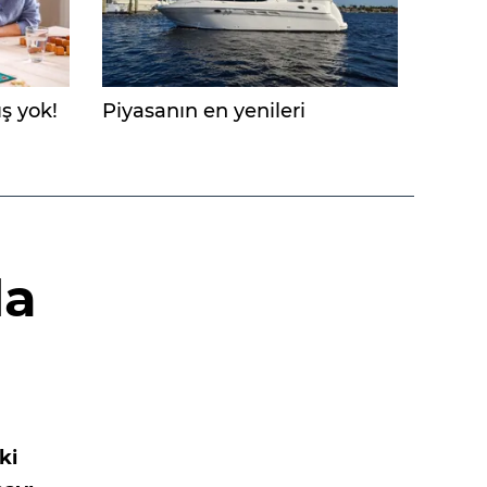
ş yok!
Piyasanın en yenileri
da
ki