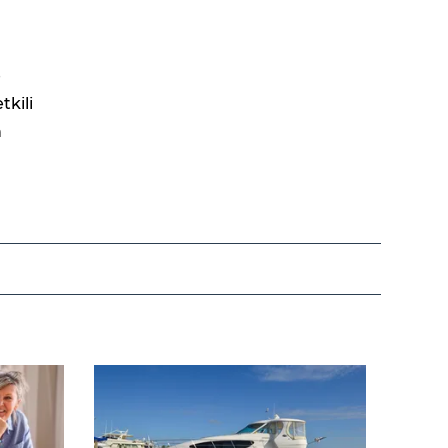
e
tkili
n