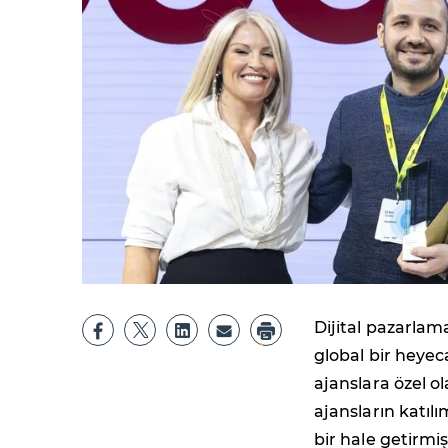
Dijital pazarla
global bir heyec
ajanslara özel o
ajansların katıl
bir hale getirmi