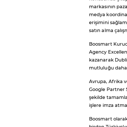
markasının pazar
medya koordinasy
erişimini sağla
satın alma çalışm
Boosmart Kuruc
Agency Excellenc
kazanarak Dubli
mutluluğu daha d
Avrupa, Afrika v
Google Partner Su
şekilde tamamla
işlere imza atma
Boosmart olarak
birden Türkiye'