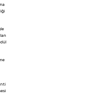
ına
iği
gle
alan
ödül
üme
nti
mesi