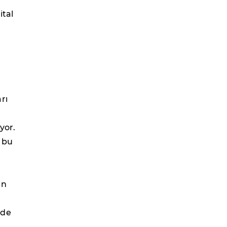
ital
rı
yor.
e bu
ın
 de