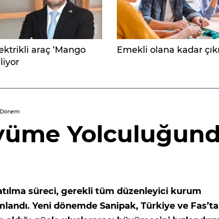
ektrikli araç ‘Mango
Emekli olana kadar çıkı
liyor
i Dönem
üyüme Yolculuğun
tılma süreci, gerekli tüm düzenleyici kurum
mlandı. Yeni dönemde Sanipak, Türkiye ve Fas’ta