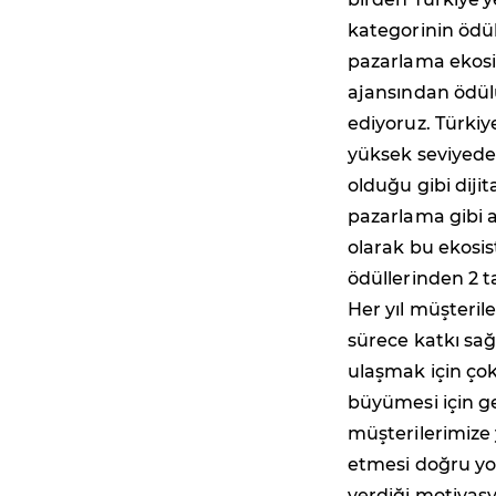
kategorinin ödül
pazarlama ekosis
ajansından ödülü
ediyoruz. Türkiye
yüksek seviyede 
olduğu gibi dijit
pazarlama gibi 
olarak bu ekosi
ödüllerinden 2 t
Her yıl müşteril
sürece katkı sa
ulaşmak için çok
büyümesi için g
müşterilerimize 
etmesi doğru yo
verdiği motivasy