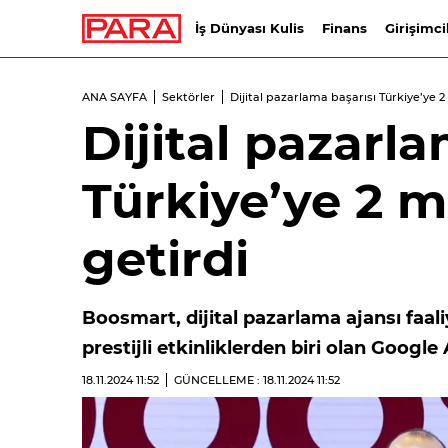
İş Dünyası Kulis
Finans
Girişimci
ANA SAYFA
Sektörler
Dijital pazarlama başarısı Türkiye’ye
Dijital pazarla
Türkiye’ye 2 
getirdi
Boosmart, dijital pazarlama ajansı faali
prestijli etkinliklerden biri olan Goog
18.11.2024
11:52
GÜNCELLEME : 18.11.2024
11:52