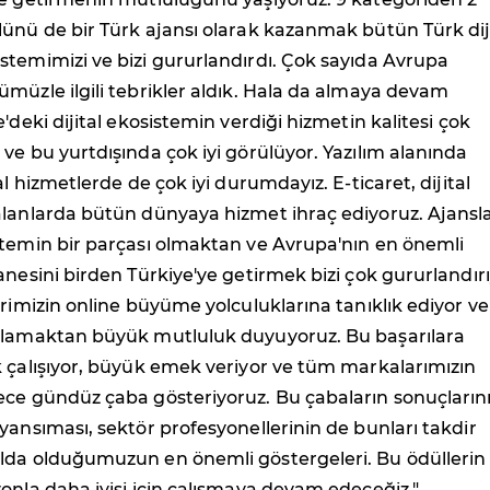
ünü de bir Türk ajansı olarak kazanmak bütün Türk dij
temimizi ve bizi gururlandırdı. Çok sayıda Avrupa
müzle ilgili tebrikler aldık. Hala da almaya devam
'deki dijital ekosistemin verdiği hizmetin kalitesi çok
ve bu yurtdışında çok iyi görülüyor. Yazılım alanında
al hizmetlerde de çok iyi durumdayız. E-ticaret, dijital
alanlarda bütün dünyaya hizmet ihraç ediyoruz. Ajansla
stemin bir parçası olmaktan ve Avrupa'nın en önemli
anesini birden Türkiye'ye getirmek bizi çok gururlandırı
erimizin online büyüme yolculuklarına tanıklık ediyor v
ğlamaktan büyük mutluluk duyuyoruz. Bu başarılara
 çalışıyor, büyük emek veriyor ve tüm markalarımızın
ece gündüz çaba gösteriyoruz. Bu çabaların sonuçların
yansıması, sektör profesyonellerinin de bunları takdir
lda olduğumuzun en önemli göstergeleri. Bu ödüllerin
onla daha iyisi için çalışmaya devam edeceğiz."