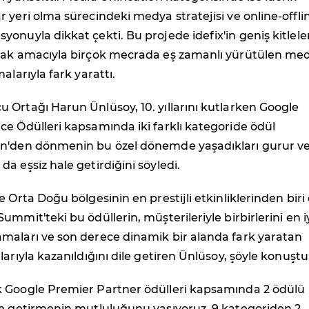
 yeri olma sürecindeki medya stratejisi ve online-offli
onuyla dikkat çekti. Bu projede idefix'in geniş kitlele
mak amacıyla birçok mecrada eş zamanlı yürütülen me
alarıyla fark yarattı.
u Ortağı
Harun Ünlüsoy
, 10. yıllarını kutlarken Google
e Ödülleri kapsamında iki farklı kategoride ödül
n'den dönmenin bu özel dönemde yaşadıkları gurur v
a eşsiz hale getirdiğini söyledi.
e Orta Doğu bölgesinin en prestijli etkinliklerinden biri
mmit'teki bu ödüllerin, müşterileriyle birbirlerini en i
maları ve son derece dinamik bir alanda fark yaratan
larıyla kazanıldığını dile getiren Ünlüsoy, şöyle konuştu
 Google Premier Partner ödülleri kapsamında 2 ödülü
ye getirmenin mutluluğunu yaşıyoruz. 9 kategoriden 2