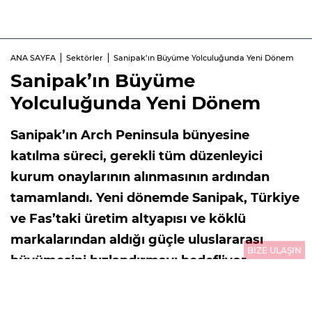
ANA SAYFA
Sektörler
Sanipak’ın Büyüme Yolculuğunda Yeni Dönem
Sanipak’ın Büyüme
Yolculuğunda Yeni Dönem
Sanipak’ın Arch Peninsula bünyesine
katılma süreci, gerekli tüm düzenleyici
kurum onaylarının alınmasının ardından
tamamlandı. Yeni dönemde Sanipak, Türkiye
ve Fas’taki üretim altyapısı ve köklü
markalarından aldığı güçle uluslararası
BİZE ULAŞIN
büyümesini hızlandırmayı hedefliyor.
03.08.2026
10:01
GÜNCELLEME : 03.08.2026
10:01