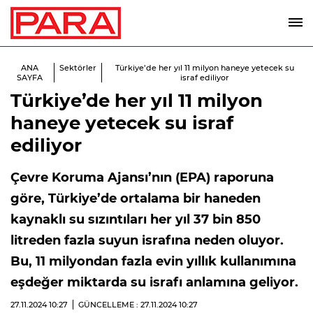
ANA
Sektörler
Türkiye’de her yıl 11 milyon haneye yetecek su
SAYFA
israf ediliyor
Türkiye’de her yıl 11 milyon
haneye yetecek su israf
ediliyor
Çevre Koruma Ajansı’nın (EPA) raporuna
göre, Türkiye’de ortalama bir haneden
kaynaklı su sızıntıları her yıl 37 bin 850
litreden fazla suyun israfına neden oluyor.
Bu, 11 milyondan fazla evin yıllık kullanımına
eşdeğer miktarda su israfı anlamına geliyor.
27.11.2024
10:27
GÜNCELLEME : 27.11.2024
10:27