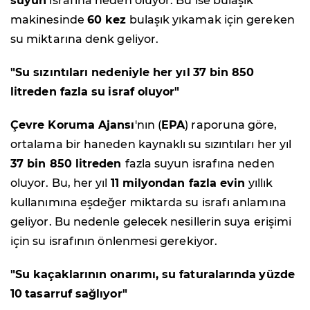
suyun
israfına neden oluyor. Bu ise bulaşık
makinesinde
60 kez
bulaşık yıkamak için gereken
su miktarına denk geliyor.
"Su sızıntıları nedeniyle her yıl
37 bin 850
litreden fazla su
israf oluyor"
Çevre Koruma Ajansı
'nın (
EPA
) raporuna göre,
ortalama bir haneden kaynaklı su sızıntıları her yıl
37 bin 850 litreden
fazla suyun israfına neden
oluyor. Bu, her yıl
11 milyondan fazla evin
yıllık
kullanımına eşdeğer miktarda su israfı anlamına
geliyor. Bu nedenle gelecek nesillerin suya erişimi
için su israfının önlenmesi gerekiyor.
"Su kaçaklarının onarımı, su faturalarında
yüzde
10
tasarruf sağlıyor"