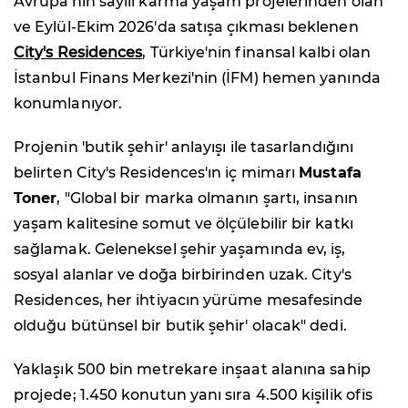
Avrupa'nın sayılı karma yaşam projelerinden olan
ve Eylül-Ekim 2026'da satışa çıkması beklenen
City's Residences
, Türkiye'nin finansal kalbi olan
İstanbul Finans Merkezi'nin (İFM) hemen yanında
konumlanıyor.
Projenin 'butik şehir' anlayışı ile tasarlandığını
belirten City's Residences'ın iç mimarı
Mustafa
Toner
, "Global bir marka olmanın şartı, insanın
yaşam kalitesine somut ve ölçülebilir bir katkı
sağlamak. Geleneksel şehir yaşamında ev, iş,
sosyal alanlar ve doğa birbirinden uzak. City's
Residences, her ihtiyacın yürüme mesafesinde
olduğu bütünsel bir butik şehir' olacak" dedi.
Yaklaşık 500 bin metrekare inşaat alanına sahip
projede; 1.450 konutun yanı sıra 4.500 kişilik ofis