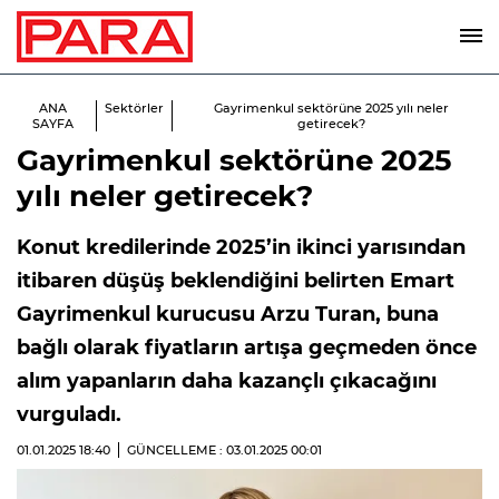
ANA
Sektörler
Gayrimenkul sektörüne 2025 yılı neler
SAYFA
getirecek?
Gayrimenkul sektörüne 2025
yılı neler getirecek?
Konut kredilerinde 2025’in ikinci yarısından
itibaren düşüş beklendiğini belirten Emart
Gayrimenkul kurucusu Arzu Turan, buna
bağlı olarak fiyatların artışa geçmeden önce
alım yapanların daha kazançlı çıkacağını
vurguladı.
01.01.2025
18:40
GÜNCELLEME : 03.01.2025
00:01