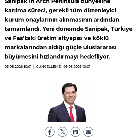
Sanipak’ın Arch Peninsula bünyesine
katılma süreci, gerekli tüm düzenleyici
kurum onaylarının alınmasının ardından
tamamlandı. Yeni dönemde Sanipak, Türkiye
ve Fas’taki üretim altyapısı ve köklü
markalarından aldığı güçle uluslararası
büyümesini hızlandırmayı hedefliyor.
03.08.2026
10:01
GÜNCELLEME : 03.08.2026
10:01