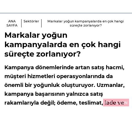
ANA
Sektörler
Markalar yoğun kampanyalarda en çok hangi
SAYFA
süreçte zorlanıyor?
Markalar yoğun
kampanyalarda en çok hangi
süreçte zorlanıyor?
Kampanya dönemlerinde artan satış hacmi,
müşteri hizmetleri operasyonlarında da
önemli bir yoğunluk oluşturuyor. Uzmanlar,
kampanya başarısının yalnızca satış
rakamlarıyla değil; ödeme, teslimat, iade ve
BİZE ULAŞIN
destek süreçlerinin kesintisiz yönetilmesiyle
sürdürülebileceğine işaret ediyor.
30.07.2026
13:32
GÜNCELLEME : 31.07.2026
00:01