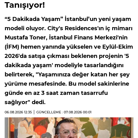
Tanışıyor!
“5 Dakikada Yaşam” İstanbul’un yeni yaşam
modeli oluyor. City's Residences'ın iç mimarı
Mustafa Toner, İstanbul Finans Merkezi'nin
(İFM) hemen yanında yükselen ve Eylül-Ekim
2026'da satışa çıkması beklenen projenin '5
dakikada yaşam' modeliyle tasarlandığını
belirterek, "Yaşamınıza değer katan her şey
yürüme mesafesinde. Bu model sakinlerine
günde en az 3 saat zaman tasarrufu
sağlıyor" dedi.
06.08.2026
12:35
GÜNCELLEME : 07.08.2026
00:01