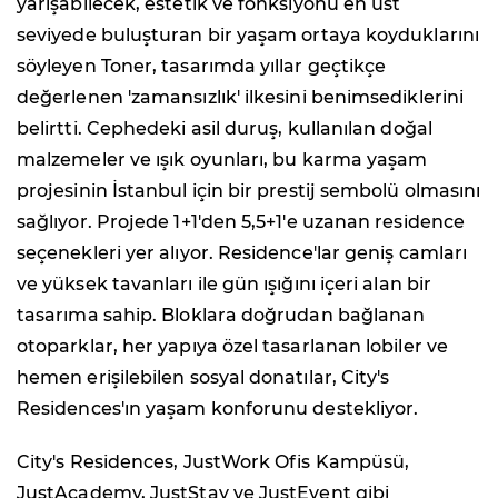
yarışabilecek, estetik ve fonksiyonu en üst
seviyede buluşturan bir yaşam ortaya koyduklarını
söyleyen Toner, tasarımda yıllar geçtikçe
değerlenen 'zamansızlık' ilkesini benimsediklerini
belirtti. Cephedeki asil duruş, kullanılan doğal
malzemeler ve ışık oyunları, bu karma yaşam
projesinin İstanbul için bir prestij sembolü olmasını
sağlıyor. Projede 1+1'den 5,5+1'e uzanan residence
seçenekleri yer alıyor. Residence'lar geniş camları
ve yüksek tavanları ile gün ışığını içeri alan bir
tasarıma sahip. Bloklara doğrudan bağlanan
otoparklar, her yapıya özel tasarlanan lobiler ve
hemen erişilebilen sosyal donatılar, City's
Residences'ın yaşam konforunu destekliyor.
City's Residences, JustWork Ofis Kampüsü,
JustAcademy, JustStay ve JustEvent gibi