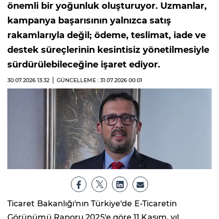
önemli bir yoğunluk oluşturuyor. Uzmanlar,
kampanya başarısının yalnızca satış
rakamlarıyla değil; ödeme, teslimat, iade ve
destek süreçlerinin kesintisiz yönetilmesiyle
sürdürülebileceğine işaret ediyor.
30.07.2026
13:32
GÜNCELLEME : 31.07.2026
00:01
Ticaret Bakanlığı'nın Türkiye'de E-Ticaretin
Görünümü Raporu 2025'e göre 11 Kasım, yıl