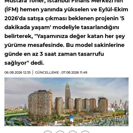
Mustafa Toner, İstanbul Finans Merkezi'nin
(İFM) hemen yanında yükselen ve Eylül-Ekim
2026'da satışa çıkması beklenen projenin '5
dakikada yaşam' modeliyle tasarlandığını
belirterek, "Yaşamınıza değer katan her şey
yürüme mesafesinde. Bu model sakinlerine
günde en az 3 saat zaman tasarrufu
sağlıyor" dedi.
06.08.2026
12:35
GÜNCELLEME : 07.08.2026
11:49