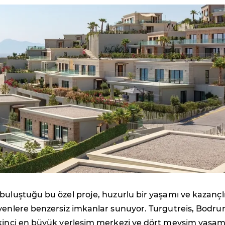
buluştuğu bu özel proje, huzurlu bir yaşamı ve kazançlı
eyenlere benzersiz imkanlar sunuyor. Turgutreis, Bodr
ikinci en büyük yerleşim merkezi ve dört mevsim yaşam