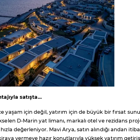
ntajıyla satışta…
e yaşam için değil, yatırım için de büyük bir fırsat sunu
kselen D-Marin yat limanı, markalı otel ve rezidans proj
hızla değerleniyor. Mavi Arya, satın alındığı andan itib
raya vermeye hazır konutlarıyla yüksek yatırım getiris