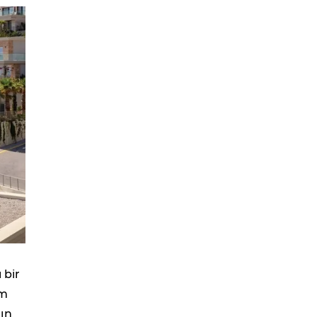
 bir
um
ın