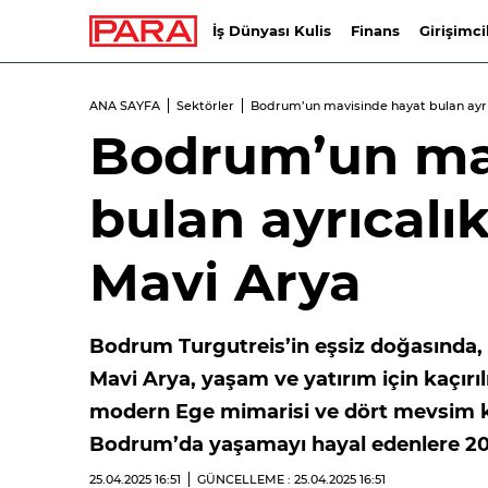
İş Dünyası Kulis
Finans
Girişimci
ANA SAYFA
Sektörler
Bodrum’un mavisinde hayat bulan ayrıc
Bodrum’un ma
bulan ayrıcalık
Mavi Arya
Bodrum Turgutreis’in eşsiz doğasında, 
Mavi Arya, yaşam ve yatırım için kaçırı
modern Ege mimarisi ve dört mevsim key
Bodrum’da yaşamayı hayal edenlere 20
25.04.2025
16:51
GÜNCELLEME : 25.04.2025
16:51