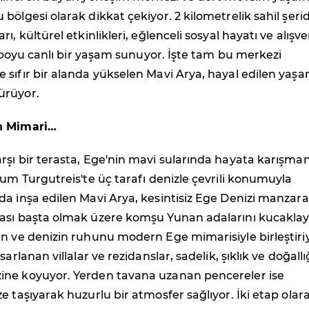
bölgesi olarak dikkat çekiyor. 2 kilometrelik sahil şerid
ı, kültürel etkinlikleri, eğlenceli sosyal hayatı ve alışve
ıl boyu canlı bir yaşam sunuyor. İşte tam bu merkezi
sıfır bir alanda yükselen Mavi Arya, hayal edilen yaşa
ürüyor.
n Mimari…
şı bir terasta, Ege'nin mavi sularında hayata karışma
rum Turgutreis'te üç tarafı denizle çevrili konumuyla
a inşa edilen Mavi Arya, kesintisiz Ege Denizi manzara
ası başta olmak üzere komşu Yunan adalarını kucakla
n ve denizin ruhunu modern Ege mimarisiyle birleştiriy
sarlanan villalar ve rezidanslar, sadelik, şıklık ve doğallı
ne koyuyor. Yerden tavana uzanan pencereler ise
e taşıyarak huzurlu bir atmosfer sağlıyor. İki etap olar