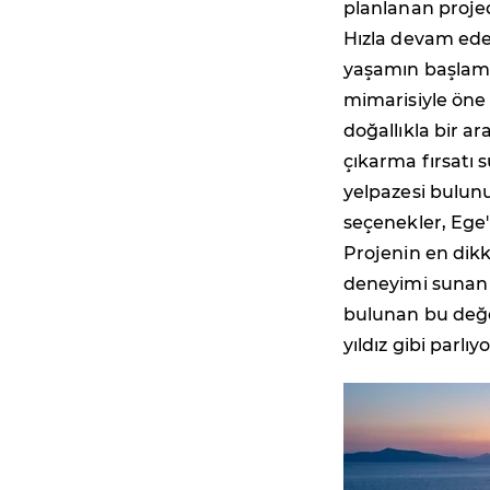
planlanan proje
Hızla devam eden 
yaşamın başlama
mimarisiyle öne 
doğallıkla bir ar
çıkarma fırsatı s
yelpazesi bulunu
seçenekler, Ege'
Projenin en dikka
deneyimi sunan 
bulunan bu değer
yıldız gibi parlıyo