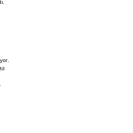
ı.
yor.
til
e