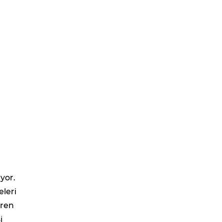
yor.
eleri
aren
i