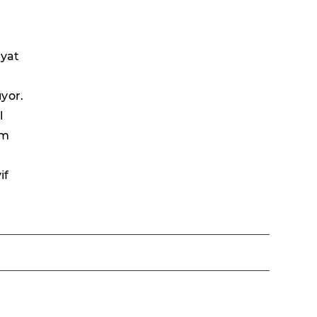
ayat
yor.
l
em
if