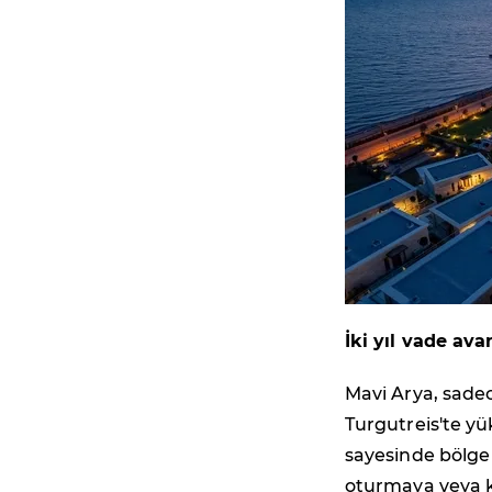
İki yıl vade ava
Mavi Arya, sadec
Turgutreis'te yü
sayesinde bölge 
oturmaya veya ki