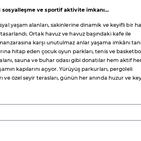
 sosyalleşme ve sportif aktivite imkanı…
syal yaşam alanları, sakinlerine dinamik ve keyifli bir h
tasarlandı. Ortak havuz ve havuz başındaki kafe ile
 manzarasına karşı unutulmaz anlar yaşama imkânı tanı
arına hitap eden çocuk oyun parkları, tenis ve basketbo
s alanı, sauna ve buhar odası gibi donatılar hem aktif h
aşamın kapılarını açıyor. Yürüyüş parkurları, pergoleli
ı ve özel seyir terasları, günün her anında huzur ve key