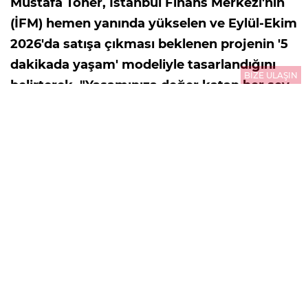
Mustafa Toner, İstanbul Finans Merkezi'nin
(İFM) hemen yanında yükselen ve Eylül-Ekim
2026'da satışa çıkması beklenen projenin '5
dakikada yaşam' modeliyle tasarlandığını
BİZE ULAŞIN
belirterek, "Yaşamınıza değer katan her şey
yürüme mesafesinde. Bu model sakinlerine
günde en az 3 saat zaman tasarrufu
sağlıyor" dedi.
06.08.2026
12:35
GÜNCELLEME : 07.08.2026
11:49