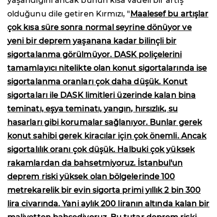
yaşandığını ancak bunun kısa vadeli bir artış
olduğunu dile getiren Kırmızı, "
Maalesef bu artışlar
çok kısa süre sonra normal seyrine dönüyor ve
yeni bir deprem yaşanana kadar bilinçli bir
sigortalanma görülmüyor. DASK poliçelerini
tamamlayıcı nitelikte olan konut sigortalarında ise
sigortalanma oranları çok daha düşük. Konut
sigortaları ile DASK limitleri üzerinde kalan bina
teminatı, eşya teminatı, yangın, hırsızlık, su
hasarları gibi korumalar sağlanıyor. Bunlar gerek
konut sahibi gerek kiracılar için çok önemli. Ancak
sigortalılık oranı çok düşük. Halbuki çok yüksek
rakamlardan da bahsetmiyoruz. İstanbul'un
deprem riski yüksek olan bölgelerinde 100
metrekarelik bir evin sigorta primi yıllık 2 bin 300
lira civarında. Yani aylık 200 liranın altında kalan bir