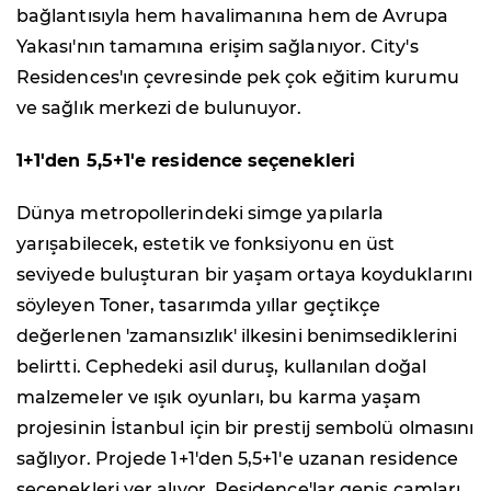
bağlantısıyla hem havalimanına hem de Avrupa
Yakası'nın tamamına erişim sağlanıyor. City's
Residences'ın çevresinde pek çok eğitim kurumu
ve sağlık merkezi de bulunuyor.
1+1'den 5,5+1'e residence seçenekleri
Dünya metropollerindeki simge yapılarla
yarışabilecek, estetik ve fonksiyonu en üst
seviyede buluşturan bir yaşam ortaya koyduklarını
söyleyen Toner, tasarımda yıllar geçtikçe
değerlenen 'zamansızlık' ilkesini benimsediklerini
belirtti. Cephedeki asil duruş, kullanılan doğal
malzemeler ve ışık oyunları, bu karma yaşam
projesinin İstanbul için bir prestij sembolü olmasını
sağlıyor. Projede 1+1'den 5,5+1'e uzanan residence
seçenekleri yer alıyor. Residence'lar geniş camları