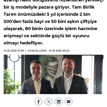
azaltıp nakit döngüsünü hızlandıran yenilikçi
bir iş modeliyle pazara giriyor. Tam Birlik
Tarım önümüzdeki 5 yıl içerisinde 2 bin
500'den fazla bayi ve 50 bini aşkın çiftçiye
ulaşarak, 80 binin üzerinde işlem hacmine
erişmeyi ve sektörde güçlü bir oyuncu
olmayı hedefliyor.
14.05.2025
15:09
GÜNCELLEME : 15.05.2025
00:02