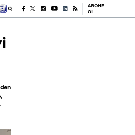
ABONE
OL
i
rden
,
e