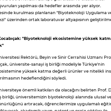
şvuruları yapılması da hedefler arasında yer alıyor.
esinde kurulması planlanan "Biyoteknoloji Uygulama v
i" üzerinden ortak laboratuvar altyapısının geliştirilm
 Kocabıçak: "Biyoteknoloji ekosistemine yüksek katm
k"
niversitesi Rektörü, Beyin ve Sinir Cerrahisi Uzmanı Pro
ak, üniversite-sanayi iş birliği modeliyle Türkiye'nin
osistemine yüksek katma değerli ürünler ve nitelikli in
ılmasının hedeflendiğini söyledi.
üniversiteye önemli katkıları da olacağını belirten Prof. D
 birliği, üniversitemizin biyoteknoloji alanında ulusal v
ünürlüğünü artıracak, öğrencilerimize uygulamalı eğit
ağlayacak, akademik yayın, patent ve proje çıktıları ile