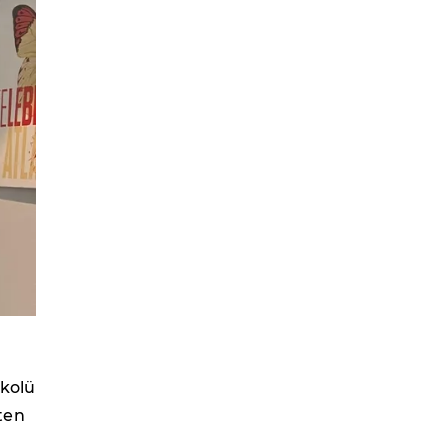
okolü
ten