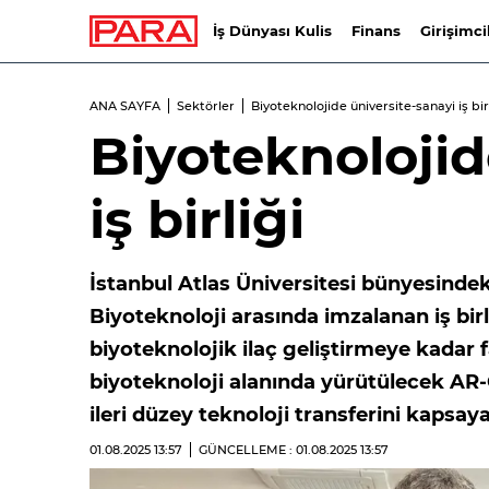
İş Dünyası Kulis
Finans
Girişimci
ANA SAYFA
Sektörler
Biyoteknolojide üniversite-sanayi iş bir
Biyoteknolojid
iş birliği
İstanbul Atlas Üniversitesi bünyesinde
Biyoteknoloji arasında imzalanan iş bir
biyoteknolojik ilaç geliştirmeye kadar 
biyoteknoloji alanında yürütülecek AR-G
ileri düzey teknoloji transferini kapsaya
01.08.2025
13:57
GÜNCELLEME : 01.08.2025
13:57