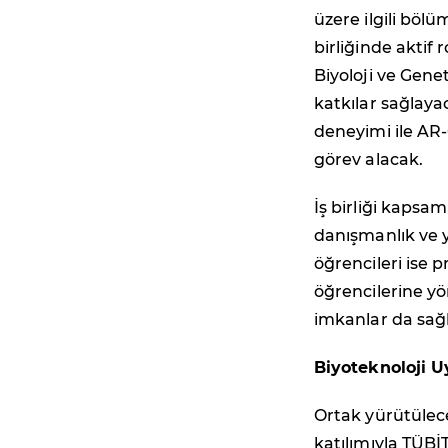
üzere ilgili böl
birliğinde aktif
Biyoloji ve Gen
katkılar sağlayac
deneyimi ile AR-
görev alacak.
İş birliği kapsa
danışmanlık ve y
öğrencileri ise p
öğrencilerine yö
imkanlar da sağ
Biyoteknoloji 
Ortak yürütülec
katılımıyla TÜBİ