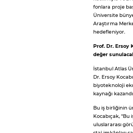
fonlara proje ba
Üniversite büny
Araştırma Merkez
hedefleniyor.
Prof. Dr. Ersoy
değer sunulaca
İstanbul Atlas Ü
Dr. Ersoy Kocabıç
biyoteknoloji ek
kaynağı kazandır
Bu iş birliğinin 
Kocabıçak, "Bu iş
uluslararası gör
staj imkânları s