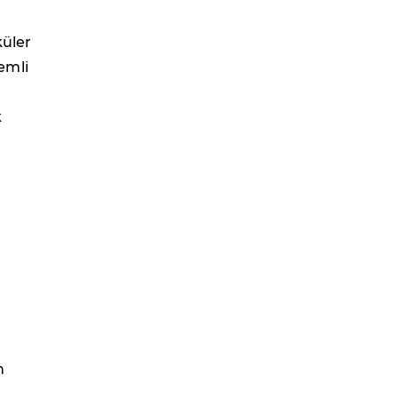
küler
emli
k
n