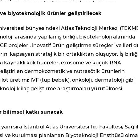
ve biyoteknolojik ürünler geliştirilecek
niversitesi bünyesindeki Atlas Teknoloji Merkezi (TEKM
oloji arasında yapılan iş birliği, biyoteknoloji alanında
E projeleri, inovatif ürün geliştirme süreçleri ve ileri 
rini kapsayan stratejik bir ortaklıktan oluşuyor. İş birliğ
i kaynaklı kök hücreler, exosome ve küçük RNA
 geliştirilen dermokozmetik ve nutrasötik ürünlerin
lot üretimi; IVF (tüp bebek), onkoloji, dermatoloji gibi
knolojik ilaç geliştirme araştırmaları yürütülmesi
 bilimsel katkı sunacak
anı sıra İstanbul Atlas Üniversitesi Tıp Fakültesi, Sağlı
esi ve kurulması planlanan Biyoteknoloji Enstitüsü olm