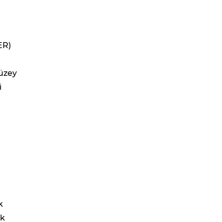
ER)
düzey
i
k
ak