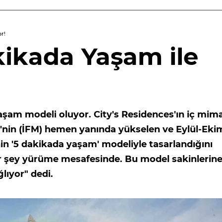
r!
kikada Yaşam ile
şam modeli oluyor. City's Residences'ın iç mima
i'nin (İFM) hemen yanında yükselen ve Eylül-Eki
in '5 dakikada yaşam' modeliyle tasarlandığını
er şey yürüme mesafesinde. Bu model sakinlerin
lıyor" dedi.