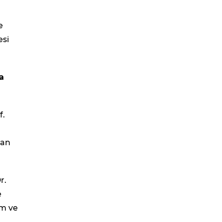
e
esi
a
f.
san
r.
e
im ve