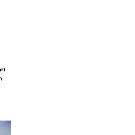
rı
m
e