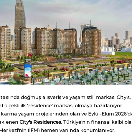
ntaşı'nda doğmuş alışveriş ve yaşam stili markası City's,
l ölçekli ilk 'residence' markası olmaya hazırlanıyor.
lı karma yaşam projelerinden olan ve Eylül-Ekim 2026'd
beklenen
City's Residences
, Türkiye'nin finansal kalbi ol
 Merkezi'nin (İFM) hemen yanında konumlanıyor.