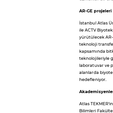
AR-GE projeleri 
İstanbul Atlas Ü
ile ACTV Biyotekn
yürütülecek AR-G
teknoloji transfe
kapsamında bitk
teknolojileriyle
laboratuvar ve pi
alanlarda biyote
hedefleniyor.
Akademisyenler
Atlas TEKMER'in y
Bilimleri Fakült