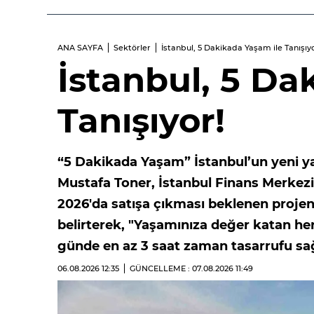
ANA SAYFA
Sektörler
İstanbul, 5 Dakikada Yaşam ile Tanışıyo
İstanbul, 5 Da
Tanışıyor!
“5 Dakikada Yaşam” İstanbul’un yeni ya
Mustafa Toner, İstanbul Finans Merkez
2026'da satışa çıkması beklenen projen
belirterek, "Yaşamınıza değer katan h
günde en az 3 saat zaman tasarrufu sağ
06.08.2026
12:35
GÜNCELLEME : 07.08.2026
11:49