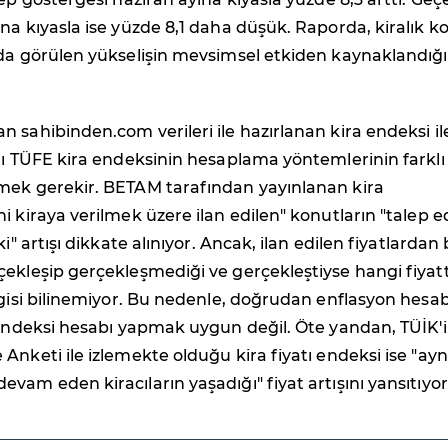
na kıyasla ise yüzde 8,1 daha düşük. Raporda, kiralık k
yda görülen yükselişin mevsimsel etkiden kaynaklandığı
 sahibinden.com verileri ile hazırlanan kira endeksi il
ğı TÜFE kira endeksinin hesaplama yöntemlerinin farklı
mek gerekir. BETAM tarafından yayınlanan kira
i kiraya verilmek üzere ilan edilen" konutların "talep e
ki" artışı dikkate alınıyor. Ancak, ilan edilen fiyatlardan 
çekleşip gerçekleşmediği ve gerçekleştiyse hangi fiyat
lgisi bilinemiyor. Bu nedenle, doğrudan enflasyon hesa
 endeksi hesabı yapmak uygun değil. Öte yandan, TÜİK'
Anketi ile izlemekte olduğu kira fiyatı endeksi ise "ayn
vam eden kiracıların yaşadığı" fiyat artışını yansıtıyor