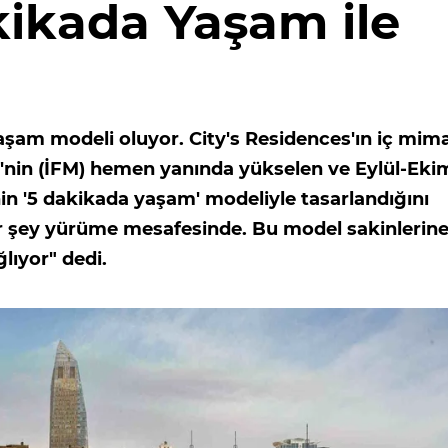
kikada Yaşam ile
şam modeli oluyor. City's Residences'ın iç mima
i'nin (İFM) hemen yanında yükselen ve Eylül-Eki
in '5 dakikada yaşam' modeliyle tasarlandığını
er şey yürüme mesafesinde. Bu model sakinlerin
lıyor" dedi.