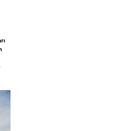
rı
m
e