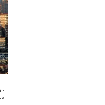
de
zde