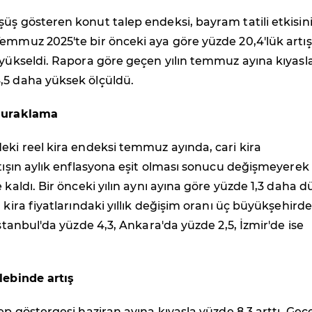
üş gösteren konut talep endeksi, bayram tatili etkisin
emmuz 2025'te bir önceki aya göre yüzde 20,4'lük artış
 yükseldi. Rapora göre geçen yılın temmuz ayına kıyasl
,5 daha yüksek ölçüldü.
 duraklama
eki reel kira endeksi temmuz ayında, cari kira
rtışın aylık enflasyona eşit olması sonucu değişmeyerek
e kaldı. Bir önceki yılın aynı ayına göre yüzde 1,3 daha 
 kira fiyatlarındaki yıllık değişim oranı üç büyükşehirde
İstanbul'da yüzde 4,3, Ankara'da yüzde 2,5, İzmir'de ise
lebinde artış
lep göstergesi haziran ayına kıyasla yüzde 8,3 arttı. Geç