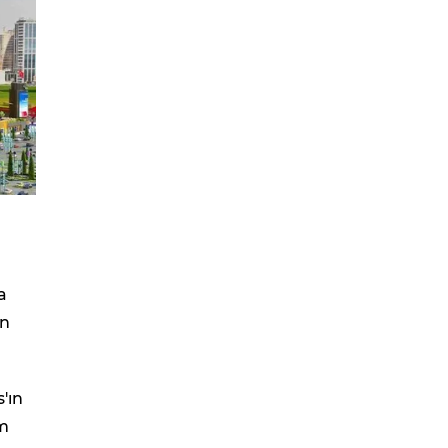
a
an
s'ın
am