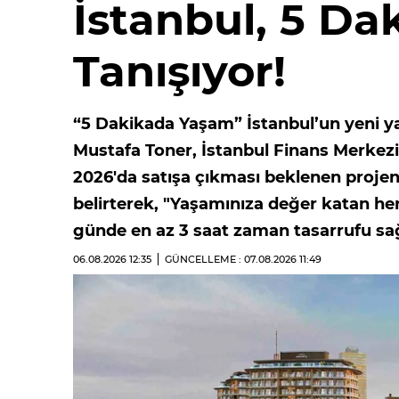
İstanbul, 5 Da
Tanışıyor!
“5 Dakikada Yaşam” İstanbul’un yeni ya
Mustafa Toner, İstanbul Finans Merkez
2026'da satışa çıkması beklenen projen
belirterek, "Yaşamınıza değer katan h
günde en az 3 saat zaman tasarrufu sağ
06.08.2026
12:35
GÜNCELLEME : 07.08.2026
11:49