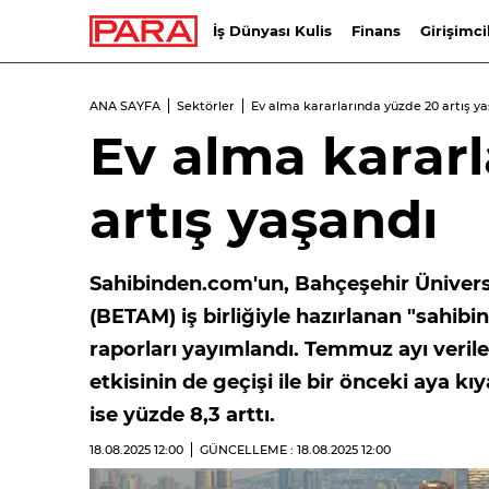
İş Dünyası Kulis
Finans
Girişimci
ANA SAYFA
Sektörler
Ev alma kararlarında yüzde 20 artış y
Ev alma karar
artış yaşandı
Sahibinden.com'un, Bahçeşehir Ünivers
(BETAM) iş birliğiyle hazırlanan "sahib
raporları yayımlandı. Temmuz ayı veriler
etkisinin de geçişi ile bir önceki aya k
ise yüzde 8,3 arttı.
18.08.2025
12:00
GÜNCELLEME : 18.08.2025
12:00