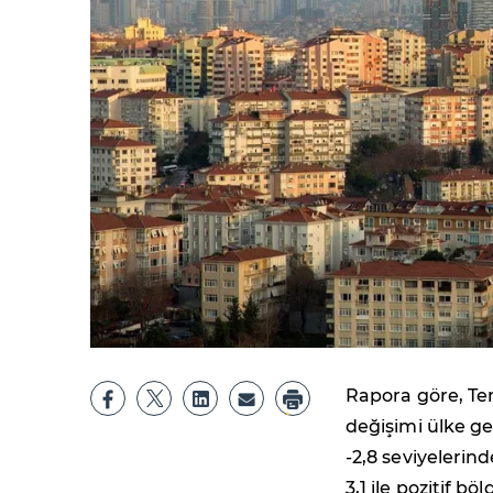
Rapora göre, Temm
değişimi ülke ge
-2,8 seviyelerind
3,1 ile pozitif bö