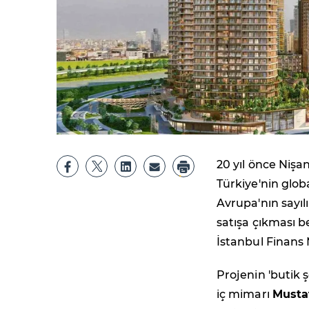
20 yıl önce Nişa
Türkiye'nin globa
Avrupa'nın sayı
satışa çıkması 
İstanbul Finans
Projenin 'butik ş
iç mimarı
Musta