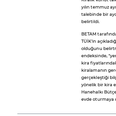
yılın temmuz ayı
talebinde bir a
belirtildi.
BETAM tarafından
TÜİK'in açıkladı
olduğunu belirt
endeksinde, "yen
kira fiyatlarında
kiralamanın ger
gerçekleştiği bi
yönelik bir kira
Hanehalkı Bütçe 
evde oturmaya de