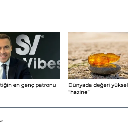
iğin en genç patronu
Dünyada değeri yükse
“hazine”
r!