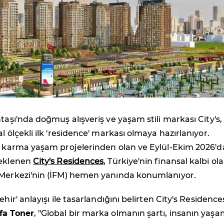
ntaşı'nda doğmuş alışveriş ve yaşam stili markası City's,
l ölçekli ilk 'residence' markası olmaya hazırlanıyor.
lı karma yaşam projelerinden olan ve Eylül-Ekim 2026'd
beklenen
City's Residences
, Türkiye'nin finansal kalbi ol
 Merkezi'nin (İFM) hemen yanında konumlanıyor.
ehir' anlayışı ile tasarlandığını belirten City's Residence
fa Toner
, "Global bir marka olmanın şartı, insanın yaş