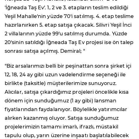
'İğneada Taş Ev'. 1, 2 ve 3. etapların teslim edildiği
Yeşil Mahalle'nin yüzde 70'i satılmış. 4. etap teslime
hazırlanırken 5. etap satışa çıkacak. Silivri Yeşil İnci
2 villalarının yüzde 99'u satılmış durumda. Yüzde
20'sinin satıldığı İğneada Taş Ev projesi ise ön talep
sonrası satışa açılmış. Demiral; "
"Biz arsalarımızı belli bir peşinattan sonra şirket içi
12, 18, 24 ay gibi uzun vadelendirme seçeneği ile
birlikte (taksitle) müşterilerimize sunuyoruz.
Alıcılar, satışa çıkardığımız projeleri öncelikle kısa
dönem için sunduğumuz (1 ay gibi) lansman
fiyatlarından faydalanıyor. Böylelikle yatırımcılar
alırken kazanmış oluyor. Satışa sunduğumuz
projelerimizin tamamı imarlı, ifrazlı, müstakil
tapulu olup, yarın üzerine inşaatı başlatılabilecek