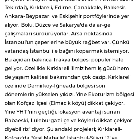
Tekirdağ, Kırklareli, Edirne, Çanakkale, Balıkesir,
Ankara-Beypazarı ve Eskişehir portföylerinde yer
alıyor. Bolu, Düzce ve Sakarya'da da ar-ge
çalışmaları sürdürüyorlar. Arsa noktasında
İstanbul'un çeperlerine büyük rağbet var. Çünkü
vatandaş İstanbul ile bağını koparmak istemiyor.
Bu açıdan bakınca Trakya bölgesi popüler hale
geliyor. Özellikle Kırklareli ilimiz hem iş gücü hem
de yaşam kalitesi bakımından çok cazip. Kırklareli
özelinde Demirköy-İğneada bölgesi son
dönemlerin yükselen yıldızı. Yine Ekoturizm bölgesi
olan Kofçaz ilçesi (Elmacık köyü) dikkat çekiyor.
Yine YHT 'nin geçtiği, lokasyon avantajı sunan
Babaeski, Lüleburgaz ilçe ve köyleri dikkat çekiyor
diyebiliriz" diyor. Şu andaki projeleri; Kırklareli-
Kofçaz'da 'Yeşil Mahalle', İstanbul-Silivri ' 2' ve