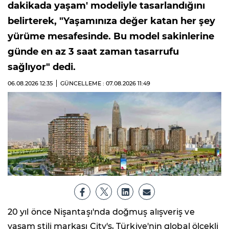
dakikada yaşam' modeliyle tasarlandığını
belirterek, "Yaşamınıza değer katan her şey
yürüme mesafesinde. Bu model sakinlerine
günde en az 3 saat zaman tasarrufu
sağlıyor" dedi.
06.08.2026
12:35
GÜNCELLEME : 07.08.2026
11:49
20 yıl önce Nişantaşı'nda doğmuş alışveriş ve
yaşam stili markası City's, Türkiye'nin global ölçekli