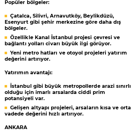
Popüler bölgeler:
Çatalca, Silivri, Arnavutköy, Beylikdüzü,
Esenyurt
gibi şehir merkezine göre daha dış
bölgeler.
Özellikle
Kanal İstanbul projesi
çevresi ve
bağlantı yolları civarı büyük ilgi görüyor.
Yeni metro hatları ve otoyol projeleri yatırım
değerini artırıyor.
Yatırımın avantajı:
İstanbul gibi büyük metropollerde arazi sınırlı
olduğu için imarlı arsalarda ciddi prim
potansiyeli var.
Gelişen altyapı projeleri, arsaların kısa ve orta
vadede değerini hızlı artırıyor.
ANKARA